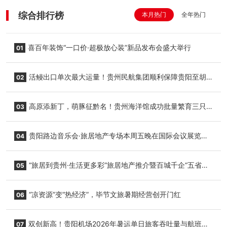
综合排行榜
本月热门
全年热门
喜百年装饰“一口价·超极放心装”新品发布会盛大举行
01
活鳗出口单次最大运量！贵州民航集团顺利保障贵阳至胡
02
志明国际生鲜货运任务
高原添新丁，萌豚征黔名！贵州海洋馆成功批量繁育三只
03
小海豚，邀您为“高原宝宝”起名
贵阳路边音乐会·旅居地产专场本周五晚在国际会议展览中
04
心举行
“旅居到贵州·生活更多彩”旅居地产推介暨百城千企“五省
05
+1”房地产联展联销活动在贵阳盛大启幕
“凉资源”变“热经济”，毕节文旅暑期经营创开门红
06
双创新高！贵阳机场2026年暑运单日旅客吞吐量与航班起
07