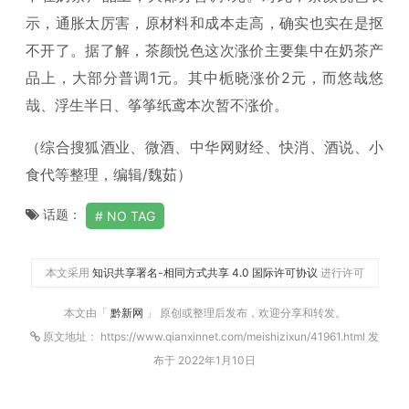
示，通胀太厉害，原材料和成本走高，确实也实在是抠
不开了。据了解，茶颜悦色这次涨价主要集中在奶茶产
品上，大部分普调1元。其中栀晓涨价2元，而悠哉悠
哉、浮生半日、筝筝纸鸢本次暂不涨价。
（综合搜狐酒业、微酒、中华网财经、快消、酒说、小
食代等整理，编辑/魏茹）
话题：
NO TAG
本文采用
知识共享署名-相同方式共享 4.0 国际许可协议
进行许可
本文由「
黔新网
」 原创或整理后发布，欢迎分享和转发。
原文地址： https://www.qianxinnet.com/meishizixun/41961.html 发
布于 2022年1月10日