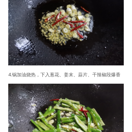
4.锅加油烧热，下入葱花、姜末、蒜片、干辣椒段爆香