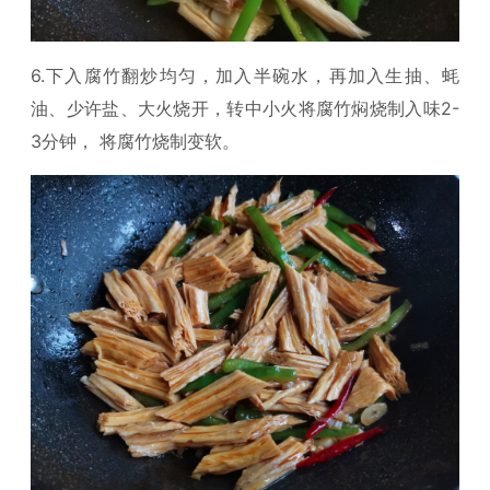
6.下入腐竹翻炒均匀，加入半碗水，再加入生抽、蚝
油、少许盐、大火烧开，转中小火将腐竹焖烧制入味2-
3分钟， 将腐竹烧制变软。