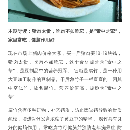
本期导读：猪肉太贵，吃肉不如吃它，是“素中之荤”，
家里常吃，健脑作用好
现在市场上猪肉价格大涨，买一斤猪肉要18-19块钱，
猪肉太贵，吃肉不如吃它，这个食材被誉为“素中之
荤”，是豆制品中的营养冠军。 它就是腐竹，是一种用
大豆加工制作的豆制品。干后象竹子一样直直的，因其
中空似竹，故名腐竹。营养价值高，被称为“素中之
荤”。
腐竹含有多种矿物，补充钙质，防止因缺钙导致的骨质
疏松，增进骨骼发育浓缩了黄豆中的精华， 腐竹具有良
好的健脑作用， 常吃腐竹可健脑并预防老年痴呆症 防