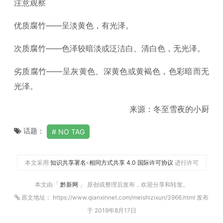
注意观察
优质腐竹——呈淡黄色，有光泽。
次质腐竹——色泽较暗淡或泛洁白、清白色，无光泽。
劣质腐竹——呈灰黄色、深黄色或黄褐色，色彩暗而无
光泽。
来源：冬至雪夜的小厨
话题：
NO TAG
本文采用
知识共享署名-相同方式共享 4.0 国际许可协议
进行许可
本文由「
黔新网
」 原创或整理后发布，欢迎分享和转发。
原文地址： https://www.qianxinnet.com/meishizixun/3966.html 发布
于 2019年8月17日