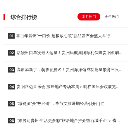
综合排行榜
本月热门
全年热门
喜百年装饰“一口价·超极放心装”新品发布会盛大举行
01
活鳗出口单次最大运量！贵州民航集团顺利保障贵阳至胡
02
志明国际生鲜货运任务
高原添新丁，萌豚征黔名！贵州海洋馆成功批量繁育三只
03
小海豚，邀您为“高原宝宝”起名
贵阳路边音乐会·旅居地产专场本周五晚在国际会议展览中
04
心举行
“凉资源”变“热经济”，毕节文旅暑期经营创开门红
05
“旅居到贵州·生活更多彩”旅居地产推介暨百城千企“五省
06