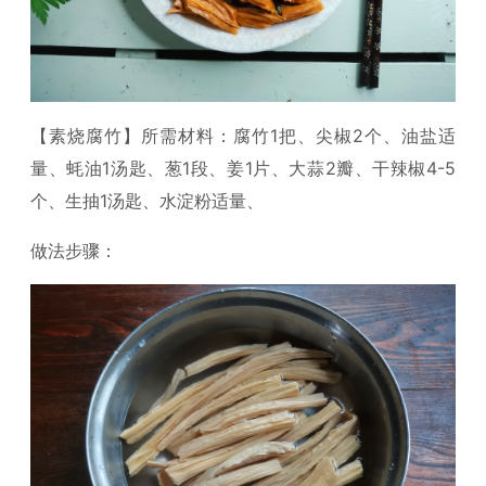
【素烧腐竹】所需材料：腐竹1把、尖椒2个、油盐适
量、蚝油1汤匙、葱1段、姜1片、大蒜2瓣、干辣椒4-5
个、生抽1汤匙、水淀粉适量、
做法步骤：