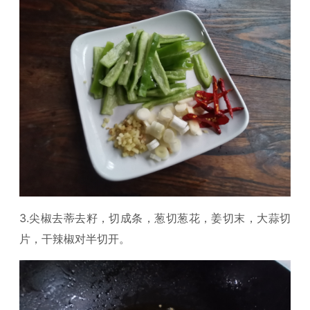
3.尖椒去蒂去籽，切成条，葱切葱花，姜切末，大蒜切
片，干辣椒对半切开。