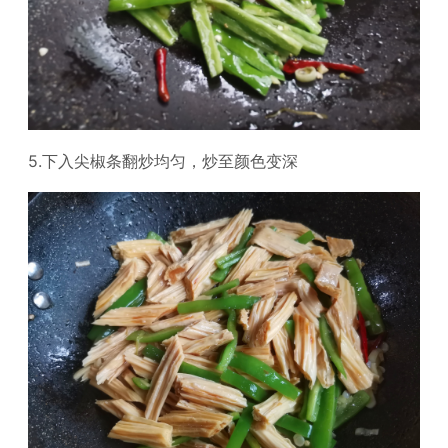
5.下入尖椒条翻炒均匀，炒至颜色变深