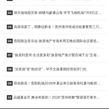
志明国际生鲜货运任务
洞天福地迎宾客·磅礴乌蒙通山海 毕节飞雄机场7月9日正式
04
复航
高原添新丁，萌豚征黔名！贵州海洋馆成功批量繁育三只
05
小海豚，邀您为“高原宝宝”起名
贵阳路边音乐会·旅居地产专场本周五晚在国际会议展览中
06
心举行
“旅居到贵州·生活更多彩”旅居地产推介暨百城千企“五省
07
+1”房地产联展联销活动在贵阳盛大启幕
“凉资源”变“热经济”，毕节文旅暑期经营创开门红
08
双创新高！贵阳机场2026年暑运单日旅客吞吐量与航班起
09
降架次齐破纪录
品盛夏金芒 舞乡村新韵！2026“贵州村舞”暨望谟芒果丰收
10
季促消费活动盛大启幕