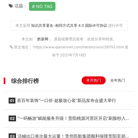
话题：
NO TAG
本文采用
知识共享署名-相同方式共享 4.0 国际许可协议
进行许可
本文由「
黔新网
」 原创或整理后发布，欢迎分享和转发。
原文地址： https://www.qianxinnet.com/meishizixun/38793.html 发
布于 2021年7月19日
综合排行榜
本月热门
全年热门
喜百年装饰“一口价·超极放心装”新品发布会盛大举行
01
“一码畅游”赋能服务升级！贵阳桃源河景区开启“刷脸秒入
02
园”智慧游玩新模式
活鳗出口单次最大运量！贵州民航集团顺利保障贵阳至胡
03