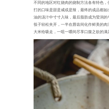
不同的地区对红烧肉的烧制方法各有特色，
打的口味是甜是咸或是辣，最终的成品都如
油的汤汁中寸寸入味，最后脂肪成为莹润的
筷子轻松夹开，一半在唇齿间化作鲜美的肉
大米给吸走，一咀一嚼间尽享口腹之欲的满