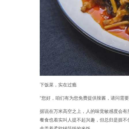
下饭菜，实在过瘾
“您好，咱们有为您免费提供辣酱，请问需要
据说在万米高空之上，人的味觉敏感度会有
餐食也着实叫人提不起兴趣，但总归是捱不
盒盖着柔软锡箔纸的米饭。