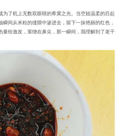
成为了机上无数双眼睛的希冀之光。当空姐温柔的舀起
油瞬间从米粒的缝隙中渗进去，留下一抹艳丽的红色，
热量给激发，萦绕在鼻尖，那一瞬间，我理解到了老干