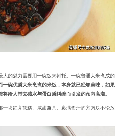
最大的魅力需要用一碗饭来衬托。一碗普通大米煮成的
而一碗优质大米烹煮的米饭，本身就已经够美味，如果
接将给人带去碳水与蛋白质纠缠而引发的颅内高潮。
那一块红亮软糯、咸甜兼具、裹满酱汁的方肉块不论放
。