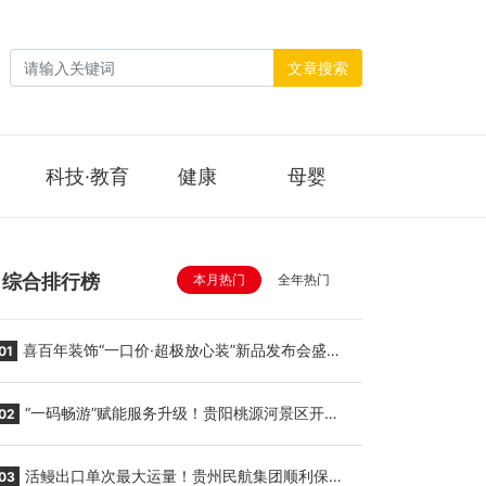
文章搜索
科技·教育
健康
母婴
综合排行榜
本月热门
全年热门
喜百年装饰“一口价·超极放心装”新品发布会盛大
01
举行
“一码畅游”赋能服务升级！贵阳桃源河景区开
02
启“刷脸秒入园”智慧游玩新模式
活鳗出口单次最大运量！贵州民航集团顺利保障
03