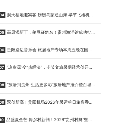
贵阳至胡志明国际生鲜货运任务
洞天福地迎宾客·磅礴乌蒙通山海 毕节飞雄机场
04
7月9日正式复航
高原添新丁，萌豚征黔名！贵州海洋馆成功批量
05
繁育三只小海豚，邀您为“高原宝宝”起名
贵阳路边音乐会·旅居地产专场本周五晚在国际
06
会议展览中心举行
“凉资源”变“热经济”，毕节文旅暑期经营创开门
07
红
“旅居到贵州·生活更多彩”旅居地产推介暨百城千
08
企“五省+1”房地产联展联销活动在贵阳盛大启幕
双创新高！贵阳机场2026年暑运单日旅客吞吐
09
量与航班起降架次齐破纪录
品盛夏金芒 舞乡村新韵！2026“贵州村舞”暨望
10
谟芒果丰收季促消费活动盛大启幕