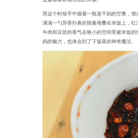
而这个时候手中握着一瓶老干妈的空乘，便
满满一勺异香扑鼻的辣酱堆叠在米饭上，红
牛肉和豆豉的香气在狭小的空间里被米饭的
妈的魅力，也体会到了下饭菜的神奇魔法。