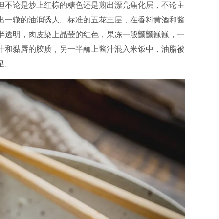
但不论是炒上红棕的糖色还是煎出漂亮焦化层，不论主
出一辙的油润诱人。标准的五花三层，在香料黄酒和酱
半透明，肉皮染上晶莹的红色，果冻一般颤颤巍巍，一
汁和黏唇的胶质，另一半蘸上酱汁混入米饭中，油脂被
足。