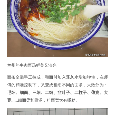
兰州的牛肉面汤鲜美又清亮
面条全靠手工拉成，和面时加入蓬灰水增加弹性，在师
傅的精准控制下，又变成粗细不同的面条，大致分为：
毛细、细面、三细、二细、韭叶子、二柱子、薄宽、大
宽
……细面柔和附汤，粗面宽大有嚼劲。