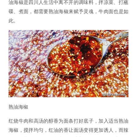
油海椒是四川人生活中离不开的调味料，拌凉菜、打蘸
碟、煮面，都需要熟油海椒来赋予灵魂，牛肉面也是如
此。
熟油海椒
红烧牛肉和高汤的醇香为面条打好底子，加入适当熟油
海椒，搅拌均匀，红油的香让面汤变得更加诱人，而辣