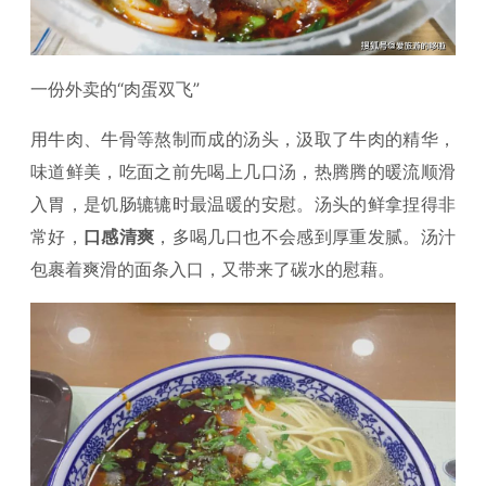
一份外卖的“肉蛋双飞”
用牛肉、牛骨等熬制而成的汤头，汲取了牛肉的精华，
味道鲜美，吃面之前先喝上几口汤，热腾腾的暖流顺滑
入胃，是饥肠辘辘时最温暖的安慰。汤头的鲜拿捏得非
常好，
口感清爽
，多喝几口也不会感到厚重发腻。汤汁
包裹着爽滑的面条入口，又带来了碳水的慰藉。