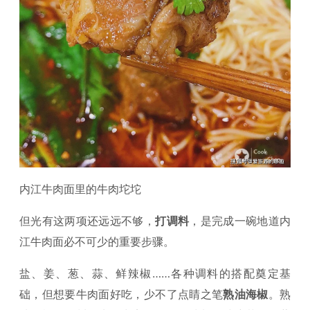
内江牛肉面里的牛肉坨坨
但光有这两项还远远不够，
打调料
，是完成一碗地道内
江牛肉面必不可少的重要步骤。
盐、姜、葱、蒜、鲜辣椒……各种调料的搭配奠定基
础，但想要牛肉面好吃，少不了点睛之笔
熟油海椒
。熟