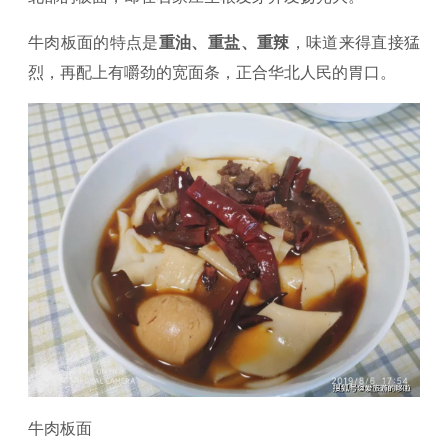
牛肉板面的特点是
重油、重盐、重辣
，味道来得直接猛
烈，再配上有嚼劲的宽面条，正合华北人民的胃口。
牛肉板面