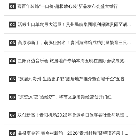
喜百年装饰“一口价·超极放心装”新品发布会盛大举行
01
活鳗出口单次最大运量！贵州民航集团顺利保障贵阳至胡
02
志明国际生鲜货运任务
高原添新丁，萌豚征黔名！贵州海洋馆成功批量繁育三只
03
小海豚，邀您为“高原宝宝”起名
贵阳路边音乐会·旅居地产专场本周五晚在国际会议展览中
04
心举行
“旅居到贵州·生活更多彩”旅居地产推介暨百城千企“五省
05
+1”房地产联展联销活动在贵阳盛大启幕
“凉资源”变“热经济”，毕节文旅暑期经营创开门红
06
双创新高！贵阳机场2026年暑运单日旅客吞吐量与航班起
07
降架次齐破纪录
品盛夏金芒 舞乡村新韵！2026“贵州村舞”暨望谟芒果丰收
08