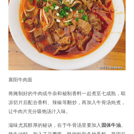
襄阳牛肉面
将腌制好的牛肉或牛杂和秘制香料一起煮至七成熟，晾
凉切片后配合香料、辣椒等翻炒，再加入牛骨汤炖煮，
让牛肉片充分吸饱汤汁入味。
滋味尤其醇厚的秘诀，在于牛骨汤里要加入
固体牛油
。
熬牛油时，加入了豆瓣酱、辣椒粉和各种香料，凝固后