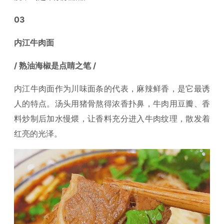
03
内江牛肉面
/ 熟油海椒是点睛之笔 /
内江牛肉面作为川味面条的代表，麻辣鲜香，是它最诱
人的特点。汤头用猪骨熬得浓香扑鼻，牛肉用豆瓣、香
料炒制后加水慢煨，让香料充分进入牛肉纹理，散发着
红亮的光泽。