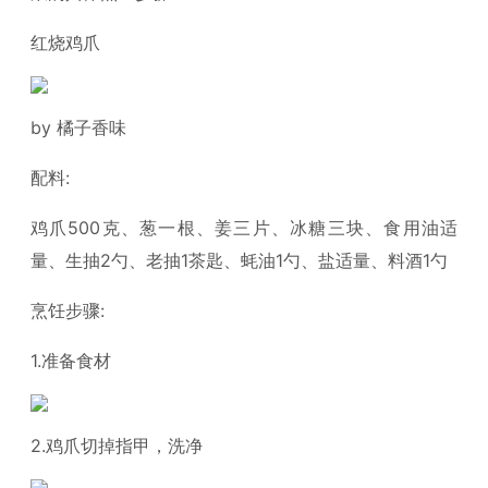
红烧鸡爪
by 橘子香味
配料:
鸡爪500克、葱一根、姜三片、冰糖三块、食用油适
量、生抽2勺、老抽1茶匙、蚝油1勺、盐适量、料酒1勺
烹饪步骤:
1.准备食材
2.鸡爪切掉指甲，洗净