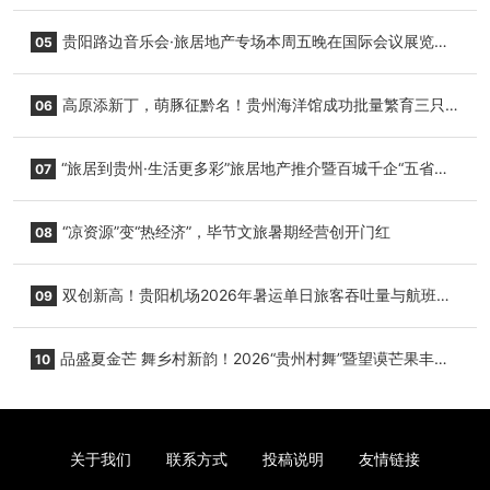
复航
贵阳路边音乐会·旅居地产专场本周五晚在国际会议展览中
05
心举行
高原添新丁，萌豚征黔名！贵州海洋馆成功批量繁育三只
06
小海豚，邀您为“高原宝宝”起名
“旅居到贵州·生活更多彩”旅居地产推介暨百城千企“五省
07
+1”房地产联展联销活动在贵阳盛大启幕
“凉资源”变“热经济”，毕节文旅暑期经营创开门红
08
双创新高！贵阳机场2026年暑运单日旅客吞吐量与航班起
09
降架次齐破纪录
品盛夏金芒 舞乡村新韵！2026“贵州村舞”暨望谟芒果丰收
10
季促消费活动盛大启幕
关于我们
联系方式
投稿说明
友情链接