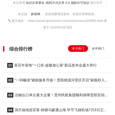
本文采用
知识共享署名-相同方式共享 4.0 国际许可协议
进行许可
本文由「
黔新网
」 原创或整理后发布，欢迎分享和转发。
原文地址： https://www.qianxinnet.com/meishizixun/20690.html 发
布于 2020年5月18日
综合排行榜
本月热门
全年热门
喜百年装饰“一口价·超极放心装”新品发布会盛大举行
01
“一码畅游”赋能服务升级！贵阳桃源河景区开启“刷脸秒入
02
园”智慧游玩新模式
活鳗出口单次最大运量！贵州民航集团顺利保障贵阳至胡
03
志明国际生鲜货运任务
洞天福地迎宾客·磅礴乌蒙通山海 毕节飞雄机场7月9日正式
04