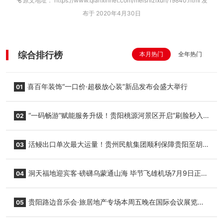
原文地址： https://www.qianxinnet.com/meishizixun/19840.html 发
布于 2020年4月30日
综合排行榜
本月热门
全年热门
喜百年装饰“一口价·超极放心装”新品发布会盛大举行
01
“一码畅游”赋能服务升级！贵阳桃源河景区开启“刷脸秒入
02
园”智慧游玩新模式
活鳗出口单次最大运量！贵州民航集团顺利保障贵阳至胡
03
志明国际生鲜货运任务
洞天福地迎宾客·磅礴乌蒙通山海 毕节飞雄机场7月9日正式
04
复航
贵阳路边音乐会·旅居地产专场本周五晚在国际会议展览中
05
心举行