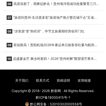
高原添新丁，萌豚征黔名！贵州海洋馆成功批量繁育三只
06
小海豚，邀您为“高原宝宝”起名
“旅居到贵州·生活更多彩”旅居地产推介暨百城千企“五省
07
+1”房地产联展联销活动在贵阳盛大启幕
“凉资源”变“热经济”，毕节文旅暑期经营创开门红
08
双创新高！贵阳机场2026年暑运单日旅客吞吐量与航班起
09
降架次齐破纪录
品盛夏金芒 舞乡村新韵！2026“贵州村舞”暨望谟芒果丰收
10
季促消费活动盛大启幕
关于我们
联系方式
投稿说明
友情链接
Copyright
2018- 2026
黔新网
. All Rights Reserved.
黔ICP备18000415号-1
黔公网安备：52010302000558号