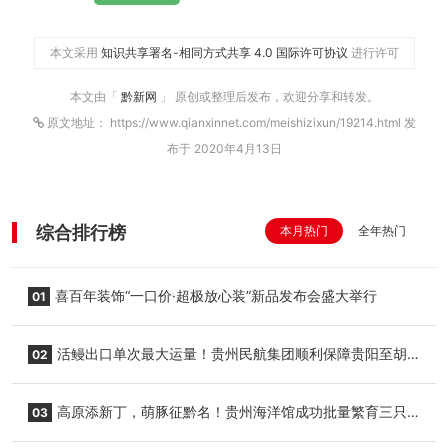
本文采用
知识共享署名-相同方式共享 4.0 国际许可协议
进行许可
本文由「
黔新网
」 原创或整理后发布，欢迎分享和转发。
原文地址： https://www.qianxinnet.com/meishizixun/19214.html 发
布于 2020年4月13日
综合排行榜
本月热门
全年热门
喜百年装饰“一口价·超极放心装”新品发布会盛大举行
01
活鳗出口单次最大运量！贵州民航集团顺利保障贵阳至胡
02
志明国际生鲜货运任务
高原添新丁，萌豚征黔名！贵州海洋馆成功批量繁育三只
03