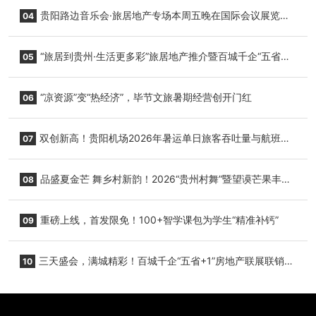
小海豚，邀您为“高原宝宝”起名
贵阳路边音乐会·旅居地产专场本周五晚在国际会议展览中
04
心举行
“旅居到贵州·生活更多彩”旅居地产推介暨百城千企“五省
05
+1”房地产联展联销活动在贵阳盛大启幕
“凉资源”变“热经济”，毕节文旅暑期经营创开门红
06
双创新高！贵阳机场2026年暑运单日旅客吞吐量与航班起
07
降架次齐破纪录
品盛夏金芒 舞乡村新韵！2026“贵州村舞”暨望谟芒果丰收
08
季促消费活动盛大启幕
重磅上线，首发限免！100+智学课包为学生“精准补钙”
09
三天盛会，满城精彩！百城千企“五省+1”房地产联展联销活
10
动圆满收官