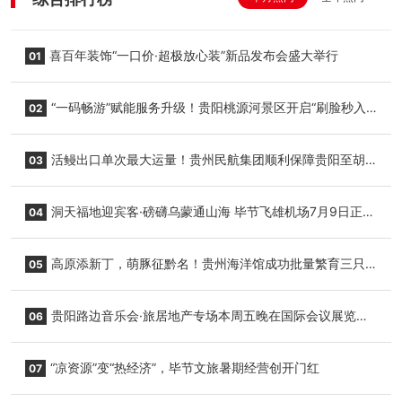
喜百年装饰“一口价·超极放心装”新品发布会盛大举行
01
“一码畅游”赋能服务升级！贵阳桃源河景区开启“刷脸秒入
02
园”智慧游玩新模式
活鳗出口单次最大运量！贵州民航集团顺利保障贵阳至胡
03
志明国际生鲜货运任务
洞天福地迎宾客·磅礴乌蒙通山海 毕节飞雄机场7月9日正式
04
复航
高原添新丁，萌豚征黔名！贵州海洋馆成功批量繁育三只
05
小海豚，邀您为“高原宝宝”起名
贵阳路边音乐会·旅居地产专场本周五晚在国际会议展览中
06
心举行
“凉资源”变“热经济”，毕节文旅暑期经营创开门红
07