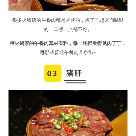
很多火锅店的午餐肉都是片状的，煮了吃起来面哒哒
的，口感一点都不好。
楠火锅家的午餐肉真材实料，每一坨都看得见肉丁丁，
甩那些普通午餐肉几条街~