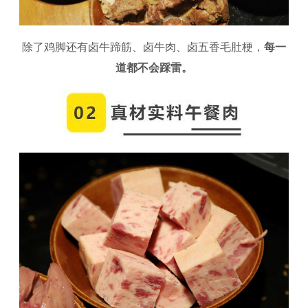
除了鸡脚还有卤牛蹄筋、卤牛肉、卤五香毛肚梗，
每一
道都不会踩雷。