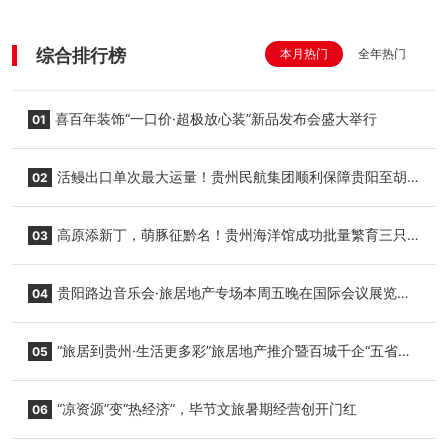
综合排行榜
本月热门
全年热门
喜百年装饰“一口价·超极放心装”新品发布会盛大举行
01
活鳗出口单次最大运量！贵州民航集团顺利保障贵阳至胡
02
志明国际生鲜货运任务
高原添新丁，萌豚征黔名！贵州海洋馆成功批量繁育三只
03
小海豚，邀您为“高原宝宝”起名
贵阳路边音乐会·旅居地产专场本周五晚在国际会议展览中
04
心举行
“旅居到贵州·生活更多彩”旅居地产推介暨百城千企“五省
05
+1”房地产联展联销活动在贵阳盛大启幕
“凉资源”变“热经济”，毕节文旅暑期经营创开门红
06