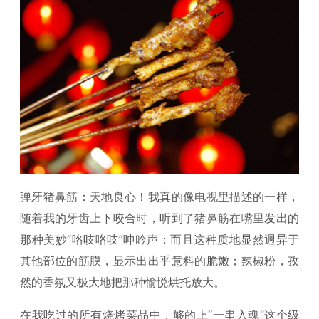
弹牙猪鼻筋：天地良心！我真的像电视里描述的一样，
随着我的牙齿上下咬合时，听到了猪鼻筋在嘴里发出的
那种美妙“咯吱咯吱”呻吟声；而且这种质地显然迥异于
其他部位的筋膜，显示出出乎意料的脆嫩；辣椒粉，孜
然的香氛又极大地把那种愉悦烘托放大。
在我吃过的所有烧烤菜品中，够的上“一串入魂”这个级