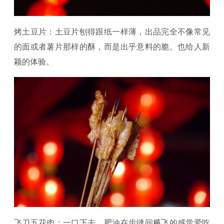
烤土豆片：土豆片刨得跟纸一样薄，出品完全不像常见
的面或者薯片那样的酥，而是出乎意料的脆。也给人新
颖的体验。
飞刀五花肉：一口下去，肥油在齿缝间飚飞的感觉爱吃