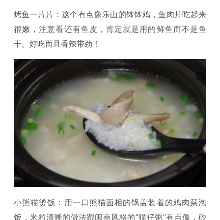
烤鱼一片片：这个有点像乐山的钵钵鸡，鱼肉片吃起来
很嫩，注意看还有鱼皮，肯定就是用的鲜鱼而不是鱼
干。好吃而且香辣带劲！
小熊猫烫饭：用一口熊猫面相的锅盖装着的鸡肉菜泡
饭，米粒清晰的做法跟闽南风格的“猫仔粥”有点像，砂