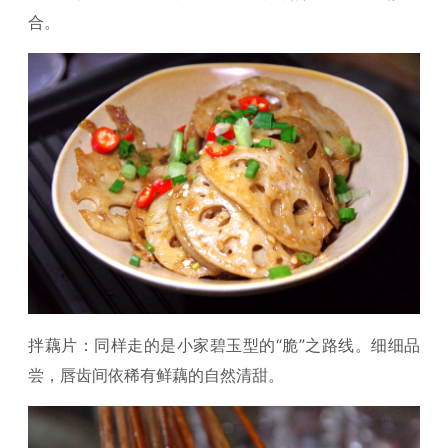
合。
拌藕片：同样走的是小家碧玉型的“脆”之路线。细细品
尝，唇齿间依稀有鲜藕的自然清甜。