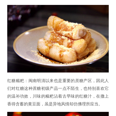
红糖糍粑：闽南明清以来也是重要的蔗糖产区，因此人
们对红糖这种蔗糖初级产品一点不陌生，也特别喜欢它
的温补功效，川味的糍粑沾着古早味的红糖汁，在撒上
香得含蓄的黄豆面，虽是异地风情却仿佛理所应当。