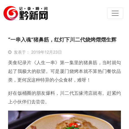
“一串入魂”猪鼻筋，红灯下川二代烧烤熠熠生辉
发表于： 2019年12月23日
美食纪录片《人生一串》第一集里的猪鼻筋，当时就勾
起了我极大的欲望。可是厦门烧烤本就不算热门餐饮品
类，更何况这种特异的小众食材，难呀！
好在饭桶圈的朋友爆料，川二代五缘湾店就有。赶紧约
上小伙伴们去尝尝。