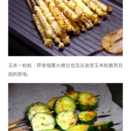
玉米一粒粒：即使烟熏火燎过也无法改变玉米粒脆而且
甜的质地。