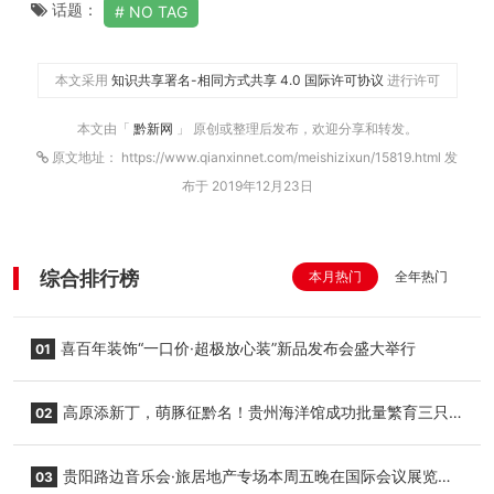
话题：
NO TAG
本文采用
知识共享署名-相同方式共享 4.0 国际许可协议
进行许可
本文由「
黔新网
」 原创或整理后发布，欢迎分享和转发。
原文地址： https://www.qianxinnet.com/meishizixun/15819.html 发
布于 2019年12月23日
综合排行榜
本月热门
全年热门
喜百年装饰“一口价·超极放心装”新品发布会盛大举行
01
高原添新丁，萌豚征黔名！贵州海洋馆成功批量繁育三只
02
小海豚，邀您为“高原宝宝”起名
贵阳路边音乐会·旅居地产专场本周五晚在国际会议展览中
03