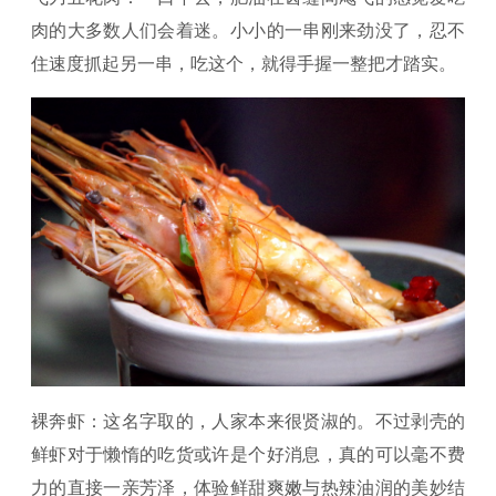
肉的大多数人们会着迷。小小的一串刚来劲没了，忍不
住速度抓起另一串，吃这个，就得手握一整把才踏实。
裸奔虾：这名字取的，人家本来很贤淑的。不过剥壳的
鲜虾对于懒惰的吃货或许是个好消息，真的可以毫不费
力的直接一亲芳泽，体验鲜甜爽嫩与热辣油润的美妙结