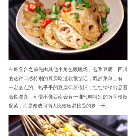
主角登台之前先由其他小角色暖暖场。包浆豆腐：四川
的这种口感特别的豆腐吃过就很惦记，既然菜单上有，
一定会点的。热乎乎的豆腐弹牙依旧，红红绿绿出品看
着也漂亮，可惜不像西南会有一堆气味特别的折耳根做
配菜，而是改成闽南人比较容易接受的萝卜干。