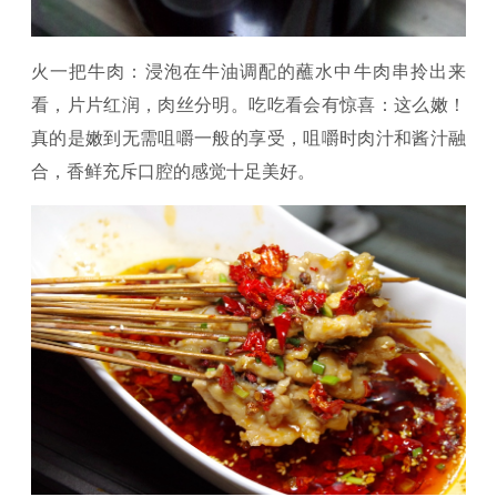
火一把牛肉：浸泡在牛油调配的蘸水中牛肉串拎出来
看，片片红润，肉丝分明。吃吃看会有惊喜：这么嫩！
真的是嫩到无需咀嚼一般的享受，咀嚼时肉汁和酱汁融
合，香鲜充斥口腔的感觉十足美好。