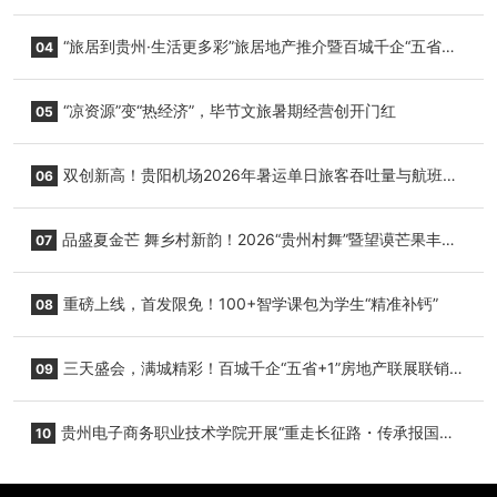
心举行
“旅居到贵州·生活更多彩”旅居地产推介暨百城千企“五省
04
+1”房地产联展联销活动在贵阳盛大启幕
“凉资源”变“热经济”，毕节文旅暑期经营创开门红
05
双创新高！贵阳机场2026年暑运单日旅客吞吐量与航班起
06
降架次齐破纪录
品盛夏金芒 舞乡村新韵！2026“贵州村舞”暨望谟芒果丰收
07
季促消费活动盛大启幕
重磅上线，首发限免！100+智学课包为学生“精准补钙”
08
三天盛会，满城精彩！百城千企“五省+1”房地产联展联销活
09
动圆满收官
贵州电子商务职业技术学院开展“重走长征路・传承报国
10
志”红色研学实践活动