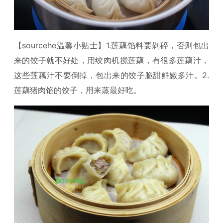
【sourcehe温馨小贴士】1.莲藕馅料要剁碎，否则包出
来的饺子就不好处，用绞肉机搅莲藕，有很多莲藕汁，
这些莲藕汁不要倒掉，包出来的饺子脆甜鲜嫩多汁。2.
莲藕猪肉馅的饺子，用来蒸最好吃。