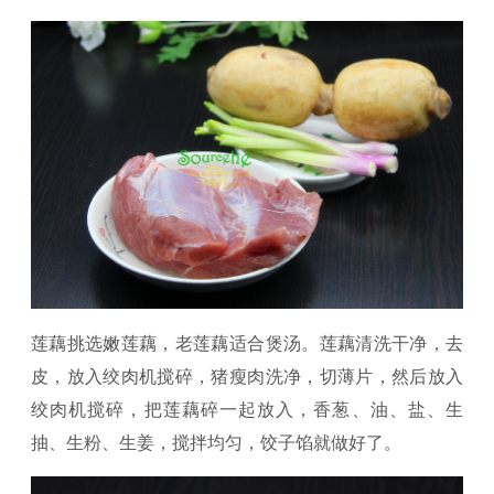
莲藕挑选嫩莲藕，老莲藕适合煲汤。莲藕清洗干净，去
皮，放入绞肉机搅碎，猪瘦肉洗净，切薄片，然后放入
绞肉机搅碎，把莲藕碎一起放入，香葱、油、盐、生
抽、生粉、生姜，搅拌均匀，饺子馅就做好了。