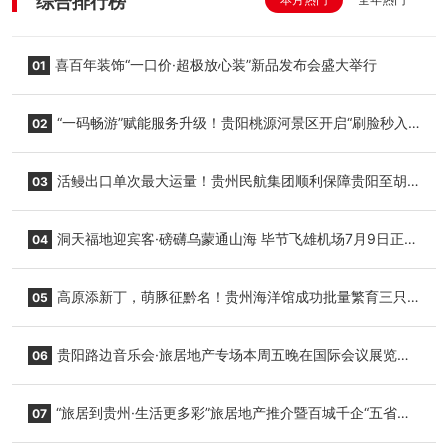
综合排行榜
喜百年装饰“一口价·超极放心装”新品发布会盛大举行
01
“一码畅游”赋能服务升级！贵阳桃源河景区开启“刷脸秒入
02
园”智慧游玩新模式
活鳗出口单次最大运量！贵州民航集团顺利保障贵阳至胡
03
志明国际生鲜货运任务
洞天福地迎宾客·磅礴乌蒙通山海 毕节飞雄机场7月9日正式
04
复航
高原添新丁，萌豚征黔名！贵州海洋馆成功批量繁育三只
05
小海豚，邀您为“高原宝宝”起名
贵阳路边音乐会·旅居地产专场本周五晚在国际会议展览中
06
心举行
“旅居到贵州·生活更多彩”旅居地产推介暨百城千企“五省
07