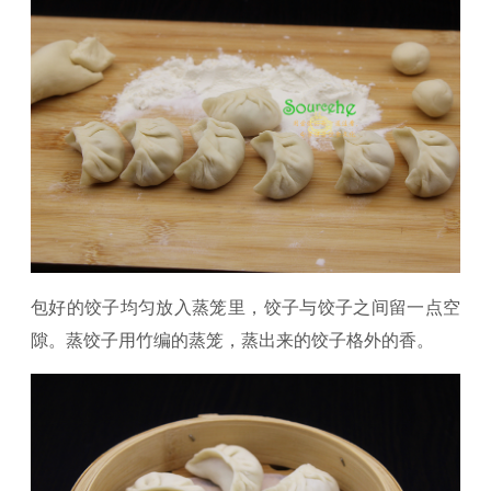
包好的饺子均匀放入蒸笼里，饺子与饺子之间留一点空
隙。蒸饺子用竹编的蒸笼，蒸出来的饺子格外的香。