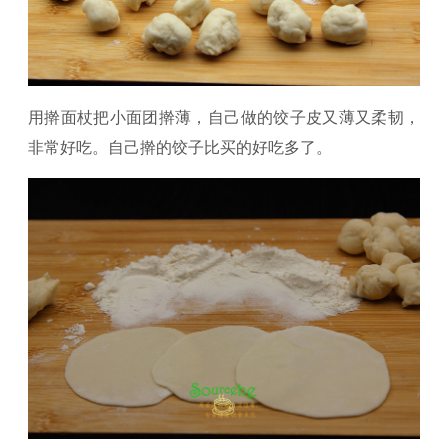
用擀面杖把小面团擀薄，自己做的饺子皮又薄又柔韧，
非常好吃。自己擀的饺子比买的好吃多了。