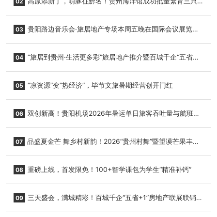
高原添新丁，萌豚征黔名！贵州海洋馆成功批量繁育三只
02
小海豚，邀您为“高原宝宝”起名
贵阳路边音乐会·旅居地产专场本周五晚在国际会议展览中
03
心举行
“旅居到贵州·生活更多彩”旅居地产推介暨百城千企“五省
04
+1”房地产联展联销活动在贵阳盛大启幕
“凉资源”变“热经济”，毕节文旅暑期经营创开门红
05
双创新高！贵阳机场2026年暑运单日旅客吞吐量与航班起
06
降架次齐破纪录
品盛夏金芒 舞乡村新韵！2026“贵州村舞”暨望谟芒果丰收
07
季促消费活动盛大启幕
重磅上线，首发限免！100+智学课包为学生“精准补钙”
08
三天盛会，满城精彩！百城千企“五省+1”房地产联展联销活
09