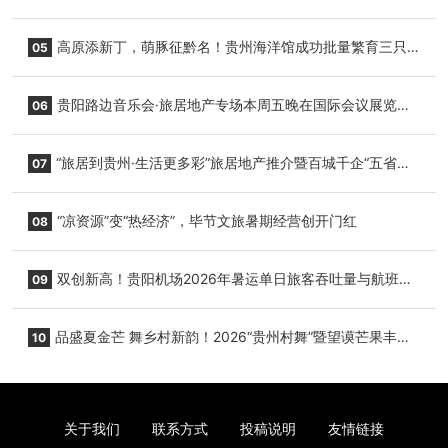
复航
高原添新丁，萌豚征黔名！贵州海洋馆成功批量繁育三只
05
小海豚，邀您为“高原宝宝”起名
贵阳路边音乐会·旅居地产专场本周五晚在国际会议展览中
06
心举行
“旅居到贵州·生活更多彩”旅居地产推介暨百城千企“五省
07
+1”房地产联展联销活动在贵阳盛大启幕
“凉资源”变“热经济”，毕节文旅暑期经营创开门红
08
双创新高！贵阳机场2026年暑运单日旅客吞吐量与航班起
09
降架次齐破纪录
品盛夏金芒 舞乡村新韵！2026“贵州村舞”暨望谟芒果丰收
10
季促消费活动盛大启幕
关于我们
联系方式
投稿说明
友情链接