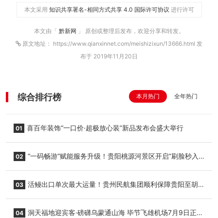
本文采用
知识共享署名-相同方式共享 4.0 国际许可协议
进行许可
本文由「
黔新网
」 原创或整理后发布，欢迎分享和转发。
原文地址： https://www.qianxinnet.com/meishizixun/13666.html 发
布于 2019年11月20日
综合排行榜
本月热门
全年热门
喜百年装饰“一口价·超极放心装”新品发布会盛大举行
01
“一码畅游”赋能服务升级！贵阳桃源河景区开启“刷脸秒入
02
园”智慧游玩新模式
活鳗出口单次最大运量！贵州民航集团顺利保障贵阳至胡
03
志明国际生鲜货运任务
洞天福地迎宾客·磅礴乌蒙通山海 毕节飞雄机场7月9日正式
04