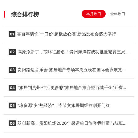
综合排行榜
本月热门
全年热门
喜百年装饰“一口价·超极放心装”新品发布会盛大举行
01
高原添新丁，萌豚征黔名！贵州海洋馆成功批量繁育三只
02
小海豚，邀您为“高原宝宝”起名
贵阳路边音乐会·旅居地产专场本周五晚在国际会议展览中
03
心举行
“旅居到贵州·生活更多彩”旅居地产推介暨百城千企“五省
04
+1”房地产联展联销活动在贵阳盛大启幕
“凉资源”变“热经济”，毕节文旅暑期经营创开门红
05
双创新高！贵阳机场2026年暑运单日旅客吞吐量与航班起
06
降架次齐破纪录