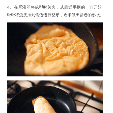
4、在蛋液即将成型时关火，从靠近手柄的一方开始，
轻轻将蛋皮推到锅边进行整形，逐渐做出蛋卷的形状。