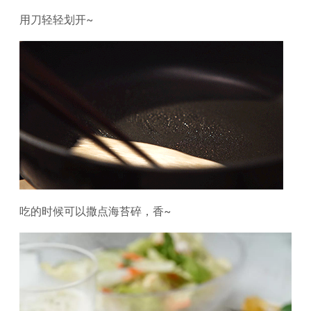
用刀轻轻划开~
吃的时候可以撒点海苔碎，香~