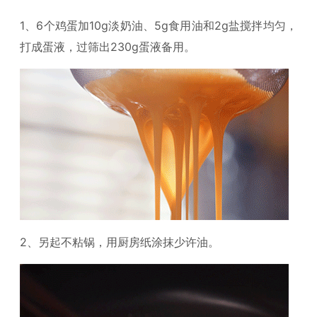
1、6个鸡蛋加10g淡奶油、5g食用油和2g盐搅拌均匀，
打成蛋液，过筛出230g蛋液备用。
2、另起不粘锅，用厨房纸涂抹少许油。