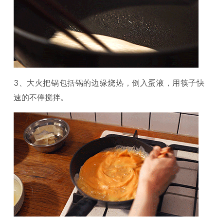
3、大火把锅包括锅的边缘烧热，倒入蛋液，用筷子快
速的不停搅拌。