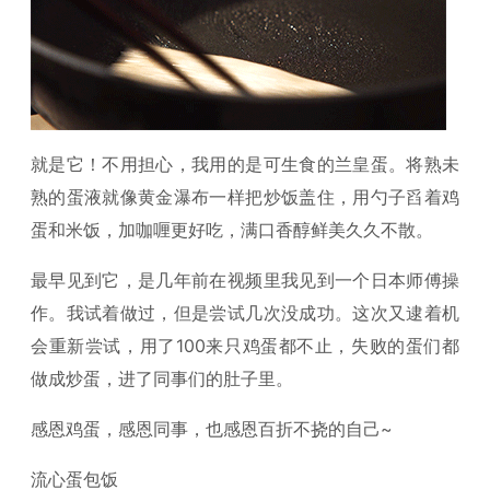
就是它！不用担心，我用的是可生食的兰皇蛋。将熟未
熟的蛋液就像黄金瀑布一样把炒饭盖住，用勺子舀着鸡
蛋和米饭，加咖喱更好吃，满口香醇鲜美久久不散。
最早见到它，是几年前在视频里我见到一个日本师傅操
作。我试着做过，但是尝试几次没成功。这次又逮着机
会重新尝试，用了100来只鸡蛋都不止，失败的蛋们都
做成炒蛋，进了同事们的肚子里。
感恩鸡蛋，感恩同事，也感恩百折不挠的自己~
流心蛋包饭