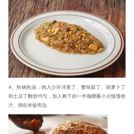
4、热锅热油，倒入少许洋葱丁、蟹味菇丁、胡萝卜丁
和土豆丁翻炒均匀，加入剩下的一半咖喱酱小火慢慢收
汁。倒在米饭旁边。