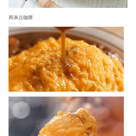
再淋点咖喱