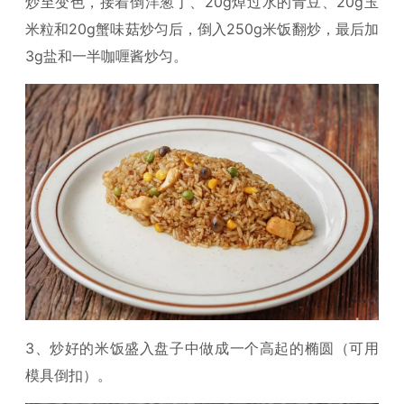
炒至变色，接着倒洋葱丁、20g焯过水的青豆、20g玉
米粒和20g蟹味菇炒匀后，倒入250g米饭翻炒，最后加
3g盐和一半咖喱酱炒匀。
3、炒好的米饭盛入盘子中做成一个高起的椭圆（可用
模具倒扣）。