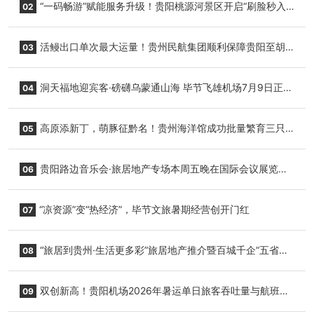
“一码畅游”赋能服务升级！贵阳桃源河景区开启“刷脸秒入
02
园”智慧游玩新模式
活鳗出口单次最大运量！贵州民航集团顺利保障贵阳至胡
03
志明国际生鲜货运任务
洞天福地迎宾客·磅礴乌蒙通山海 毕节飞雄机场7月9日正式
04
复航
高原添新丁，萌豚征黔名！贵州海洋馆成功批量繁育三只
05
小海豚，邀您为“高原宝宝”起名
贵阳路边音乐会·旅居地产专场本周五晚在国际会议展览中
06
心举行
“凉资源”变“热经济”，毕节文旅暑期经营创开门红
07
“旅居到贵州·生活更多彩”旅居地产推介暨百城千企“五省
08
+1”房地产联展联销活动在贵阳盛大启幕
双创新高！贵阳机场2026年暑运单日旅客吞吐量与航班起
09