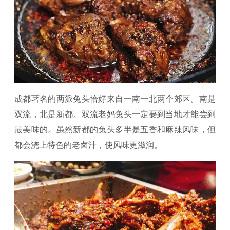
成都著名的两派兔头恰好来自一南一北两个郊区。南是
双流，北是新都。双流老妈兔头一定要到当地才能尝到
最美味的。虽然新都的兔头多半是五香和麻辣风味，但
都会浇上特色的老卤汁，使风味更滋润。