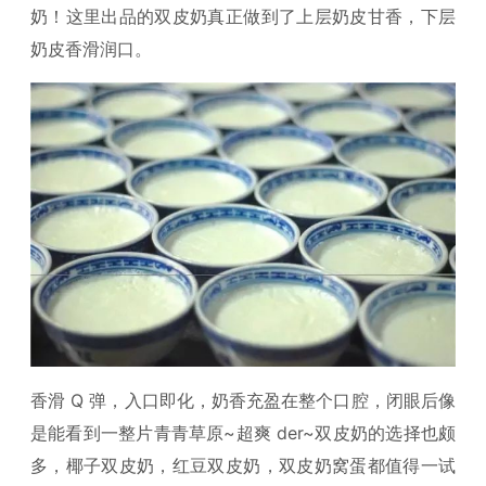
奶！这里出品的双皮奶真正做到了上层奶皮甘香，下层
奶皮香滑润口。
香滑 Q 弹，入口即化，奶香充盈在整个口腔，闭眼后像
是能看到一整片青青草原~超爽 der~双皮奶的选择也颇
多，椰子双皮奶，红豆双皮奶，双皮奶窝蛋都值得一试