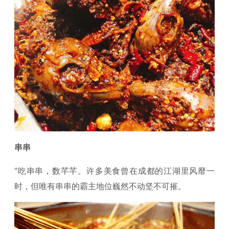
串串
“吃串串，数芊芊。许多美食曾在成都的江湖里风靡一
时，但唯有串串的霸主地位巍然不动坚不可摧。