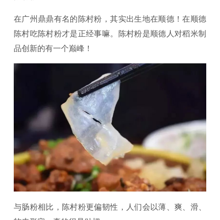
在广州鼎鼎有名的陈村粉，其实出生地在顺德！在顺德
陈村吃陈村粉才是正经事嘛。陈村粉是顺德人对稻米制
品创新的有一个巅峰！
与肠粉相比，陈村粉更偏韧性，人们会以薄、爽、滑、