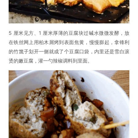
5 厘米见方、1 厘米厚薄的豆腐块过碱水微微发酵，放
在铁丝网上用柏木屑烤到表面焦黄，慢慢膨起，拿锋利
的竹篾子划开一侧就成了个豆腐口袋，内里还是雪白滚
烫的嫩豆腐，灌一勺辣椒调料到里面。