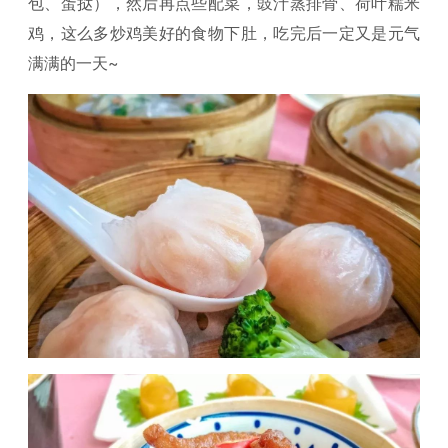
包、蛋挞），然后再点些配菜，豉汁蒸排骨、荷叶糯米
鸡，这么多炒鸡美好的食物下肚，吃完后一定又是元气
满满的一天~