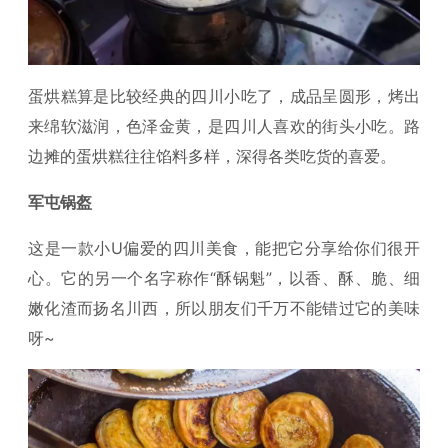
蛋烘糕算是比较经典的四川小吃了，成品呈圆形，烤出
来绵软滋润，色泽金黄，是四川人喜欢的街头小吃。路
边摊的蛋烘糕往往馅料多样，深得各类吃货的喜爱。
军屯锅盔
这是一款小U偏爱的四川美食，能把它分享给你们很开
心。它的另一个名字称作“酥锅魁”，以香、酥、脆、细
嫩化渣而扬名川西，所以朋友们千万不能错过它的美味
呀~