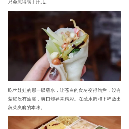
只会流得满手汁儿。
吃丝娃娃的那一碟蘸水，让苍白的食材变得绚烂，没有
荤腥没有油腻，爽口却异常精彩。在蘸水调和下释放出
蔬菜爽脆的本味。