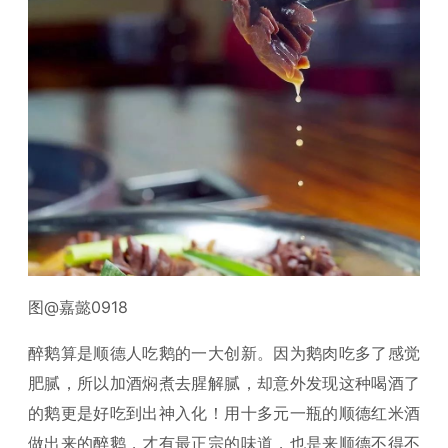
图@嘉懿0918
醉鹅算是顺德人吃鹅的一大创新。因为鹅肉吃多了感觉
肥腻，所以加酒焖煮去腥解腻，却意外发现这种喝酒了
的鹅更是好吃到出神入化！用十多元一瓶的顺德红米酒
做出来的醉鹅，才有最正宗的味道，也是来顺德不得不