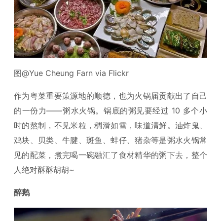
图@Yue Cheung Farn via Flickr
作为粤菜重要策源地的顺德，也为火锅届贡献出了自己
的一份力——粥水火锅。锅底的粥见要经过 10 多个小
时的熬制，不见米粒，稠滑如雪，味道清鲜。油炸鬼、
鸡块、贝类、牛腱、斑鱼、蚌仔、猪杂等是粥水火锅常
见的配菜，煮完喝一碗融汇了食材精华的粥下去，整个
人绝对酥酥胡胡~
醉鹅