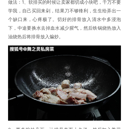
做法：1、软排买的时候让卖家都切成小块吧，千万不要
学我，自己买回来剁，结果刀不够锋利，生生给弄出一
个缺口来，心疼极了。切好的排骨放入清水中多浸泡
下，中途要换水去掉血水减少腥气，然后铁锅烧热放入
油烧热后将排骨放入煸炒。