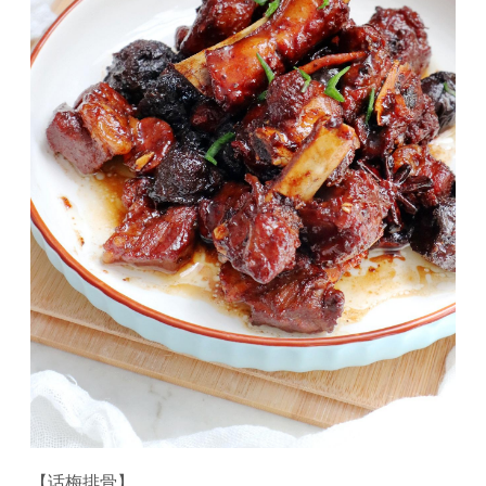
【话梅排骨】