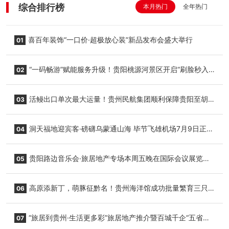
综合排行榜
本月热门
全年热门
喜百年装饰“一口价·超极放心装”新品发布会盛大举行
01
“一码畅游”赋能服务升级！贵阳桃源河景区开启“刷脸秒入
02
园”智慧游玩新模式
活鳗出口单次最大运量！贵州民航集团顺利保障贵阳至胡
03
志明国际生鲜货运任务
洞天福地迎宾客·磅礴乌蒙通山海 毕节飞雄机场7月9日正式
04
复航
贵阳路边音乐会·旅居地产专场本周五晚在国际会议展览中
05
心举行
高原添新丁，萌豚征黔名！贵州海洋馆成功批量繁育三只
06
小海豚，邀您为“高原宝宝”起名
“旅居到贵州·生活更多彩”旅居地产推介暨百城千企“五省
07