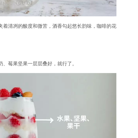
夹着清冽的酸度和微苦，酒香勾起悠长韵味，咖啡的花
奶、莓果坚果一层层叠好，就行了。