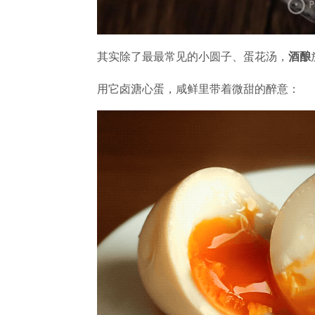
其实除了最最常见的小圆子、蛋花汤，
酒酿
用它卤溏心蛋，咸鲜里带着微甜的醉意：