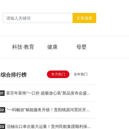
文章搜索
科技·教育
健康
母婴
综合排行榜
本月热门
全年热门
喜百年装饰“一口价·超极放心装”新品发布会盛大
01
举行
“一码畅游”赋能服务升级！贵阳桃源河景区开
02
启“刷脸秒入园”智慧游玩新模式
活鳗出口单次最大运量！贵州民航集团顺利保障
03