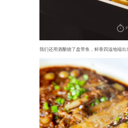
我们还用酒酿烧了盘带鱼，鲜香四溢地端出