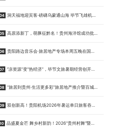
贵阳至胡志明国际生鲜货运任务
洞天福地迎宾客·磅礴乌蒙通山海 毕节飞雄机场
04
7月9日正式复航
高原添新丁，萌豚征黔名！贵州海洋馆成功批量
05
繁育三只小海豚，邀您为“高原宝宝”起名
贵阳路边音乐会·旅居地产专场本周五晚在国际
06
会议展览中心举行
“凉资源”变“热经济”，毕节文旅暑期经营创开门
07
红
“旅居到贵州·生活更多彩”旅居地产推介暨百城千
08
企“五省+1”房地产联展联销活动在贵阳盛大启幕
双创新高！贵阳机场2026年暑运单日旅客吞吐
09
量与航班起降架次齐破纪录
品盛夏金芒 舞乡村新韵！2026“贵州村舞”暨望
10
谟芒果丰收季促消费活动盛大启幕