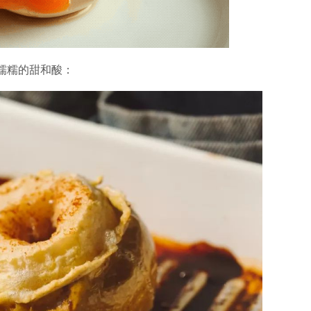
糯糯的甜和酸：