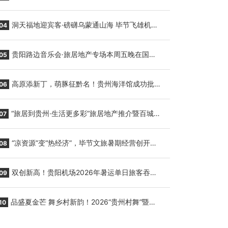
贵阳至胡志明国际生鲜货运任务
洞天福地迎宾客·磅礴乌蒙通山海 毕节飞雄机场
04
7月9日正式复航
贵阳路边音乐会·旅居地产专场本周五晚在国际
05
会议展览中心举行
高原添新丁，萌豚征黔名！贵州海洋馆成功批量
06
繁育三只小海豚，邀您为“高原宝宝”起名
“旅居到贵州·生活更多彩”旅居地产推介暨百城千
07
企“五省+1”房地产联展联销活动在贵阳盛大启幕
“凉资源”变“热经济”，毕节文旅暑期经营创开门
08
红
双创新高！贵阳机场2026年暑运单日旅客吞吐
09
量与航班起降架次齐破纪录
品盛夏金芒 舞乡村新韵！2026“贵州村舞”暨望
10
谟芒果丰收季促消费活动盛大启幕