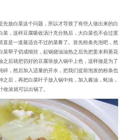
是先放白菜这个问题，所以才导致了有些人做出来的白
白菜，这样豆腐吸收汤汁充分熟后，大白菜也不会过度
简直是一道最适合不过的菜肴了。首先粉条先泡吧，然
白菜帮子切成细丝，起锅烧油油热之后先把姜末和葱花
油之后就把切好的豆腐块放入锅中上色，这样做是为了
炖碎，然后加入适量的开水，把我们提前泡发的粉条也
钟之后，再把白菜叶子放入锅中炖，加入酱油，蚝油，
汁收浓就可以出锅了。