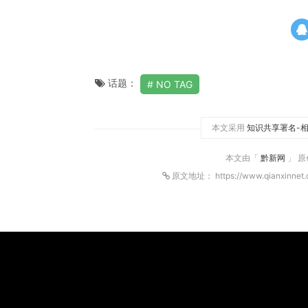
话题：
NO TAG
本文采用
知识共享署名-相
本文由「
黔新网
」 
原文地址： https://www.qianxinnet.