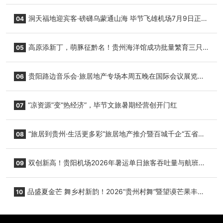
志明国际生鲜货运任务
洞天福地迎宾客·磅礴乌蒙通山海 毕节飞雄机场7月9日正式
04
复航
高原添新丁，萌豚征黔名！贵州海洋馆成功批量繁育三只
05
小海豚，邀您为“高原宝宝”起名
贵阳路边音乐会·旅居地产专场本周五晚在国际会议展览中
06
心举行
“凉资源”变“热经济”，毕节文旅暑期经营创开门红
07
“旅居到贵州·生活更多彩”旅居地产推介暨百城千企“五省
08
+1”房地产联展联销活动在贵阳盛大启幕
双创新高！贵阳机场2026年暑运单日旅客吞吐量与航班起
09
降架次齐破纪录
品盛夏金芒 舞乡村新韵！2026“贵州村舞”暨望谟芒果丰收
10
季促消费活动盛大启幕