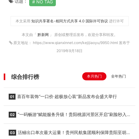
话题：
NO TAG
本文采用
知识共享署名-相同方式共享 4.0 国际许可协议
进行许可
本文由「
黔新网
」 原创或整理后发布，欢迎分享和转发。
原文地址： https://www.qianxinnet.com/kejijiaoyu/9950.html 发布于
2019年9月18日
综合排行榜
本月热门
全年热门
喜百年装饰“一口价·超极放心装”新品发布会盛大举行
01
“一码畅游”赋能服务升级！贵阳桃源河景区开启“刷脸秒入
02
园”智慧游玩新模式
活鳗出口单次最大运量！贵州民航集团顺利保障贵阳至胡
03