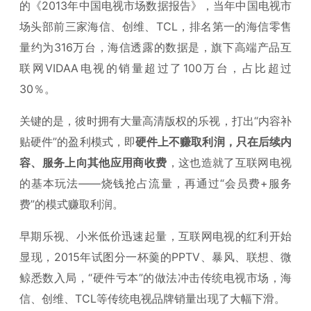
的《2013年中国电视市场数据报告》，当年中国电视市
场头部前三家海信、创维、TCL，排名第一的海信零售
量约为316万台，海信透露的数据是，旗下高端产品互
联网VIDAA电视的销量超过了100万台，占比超过
30％。
关键的是，彼时拥有大量高清版权的乐视，打出“内容补
贴硬件”的盈利模式，即
硬件上不赚取利润，只在后续内
容、服务上向其他应用商收费
，这也造就了互联网电视
的基本玩法——烧钱抢占流量，再通过“会员费+服务
费”的模式赚取利润。
早期乐视、小米低价迅速起量，互联网电视的红利开始
显现，2015年试图分一杯羹的PPTV、暴风、联想、微
鲸悉数入局，“硬件亏本”的做法冲击传统电视市场，海
信、创维、TCL等传统电视品牌销量出现了大幅下滑。