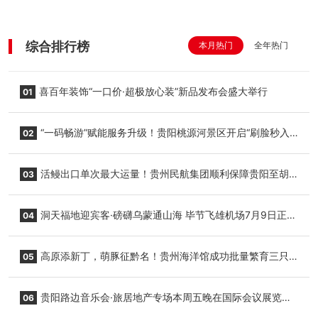
综合排行榜
本月热门
全年热门
喜百年装饰“一口价·超极放心装”新品发布会盛大举行
01
“一码畅游”赋能服务升级！贵阳桃源河景区开启“刷脸秒入
02
园”智慧游玩新模式
活鳗出口单次最大运量！贵州民航集团顺利保障贵阳至胡
03
志明国际生鲜货运任务
洞天福地迎宾客·磅礴乌蒙通山海 毕节飞雄机场7月9日正式
04
复航
高原添新丁，萌豚征黔名！贵州海洋馆成功批量繁育三只
05
小海豚，邀您为“高原宝宝”起名
贵阳路边音乐会·旅居地产专场本周五晚在国际会议展览中
06