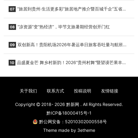
心举行
“旅居到贵州·生活更多彩”旅居地产推介暨百城千企“五省
07
+1”房地产联展联销活动在贵阳盛大启幕
“凉资源”变“热经济”，毕节文旅暑期经营创开门红
08
双创新高！贵阳机场2026年暑运单日旅客吞吐量与航班起
09
降架次齐破纪录
品盛夏金芒 舞乡村新韵！2026“贵州村舞”暨望谟芒果丰收
10
季促消费活动盛大启幕
关于我们
联系方式
投稿说明
友情链接
Copyright
2018- 2026
黔新网
. All Rights Reserved.
黔ICP备18000415号-1
黔公网安备：52010302000558号
Theme made by
3etheme