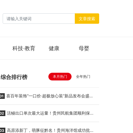
文章搜索
科技·教育
健康
母婴
综合排行榜
本月热门
全年热门
喜百年装饰“一口价·超极放心装”新品发布会盛大
01
举行
活鳗出口单次最大运量！贵州民航集团顺利保障
02
贵阳至胡志明国际生鲜货运任务
高原添新丁，萌豚征黔名！贵州海洋馆成功批量
03