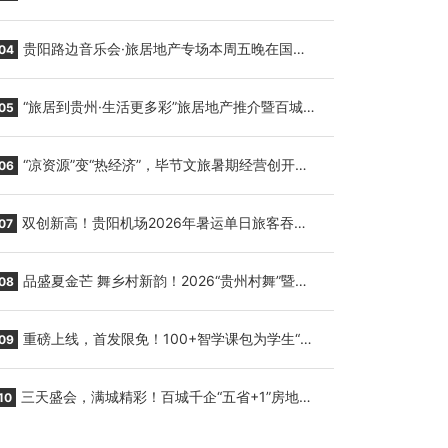
繁育三只小海豚，邀您为“高原宝宝”起名
贵阳路边音乐会·旅居地产专场本周五晚在国际
04
会议展览中心举行
“旅居到贵州·生活更多彩”旅居地产推介暨百城千
05
企“五省+1”房地产联展联销活动在贵阳盛大启幕
“凉资源”变“热经济”，毕节文旅暑期经营创开门
06
红
双创新高！贵阳机场2026年暑运单日旅客吞吐
07
量与航班起降架次齐破纪录
品盛夏金芒 舞乡村新韵！2026“贵州村舞”暨望
08
谟芒果丰收季促消费活动盛大启幕
重磅上线，首发限免！100+智学课包为学生“精
09
准补钙”
三天盛会，满城精彩！百城千企“五省+1”房地产
10
联展联销活动圆满收官