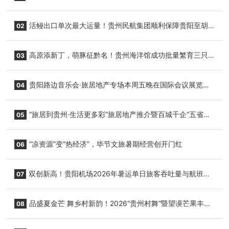
活鳗出口单次最大运量！贵州民航集团顺利保障贵阳至胡
02
志明国际生鲜货运任务
高原添新丁，萌豚征黔名！贵州海洋馆成功批量繁育三只
03
小海豚，邀您为“高原宝宝”起名
贵阳路边音乐会·旅居地产专场本周五晚在国际会议展览中
04
心举行
“旅居到贵州·生活更多彩”旅居地产推介暨百城千企“五省
05
+1”房地产联展联销活动在贵阳盛大启幕
“凉资源”变“热经济”，毕节文旅暑期经营创开门红
06
双创新高！贵阳机场2026年暑运单日旅客吞吐量与航班起
07
降架次齐破纪录
品盛夏金芒 舞乡村新韵！2026“贵州村舞”暨望谟芒果丰收
08
季促消费活动盛大启幕