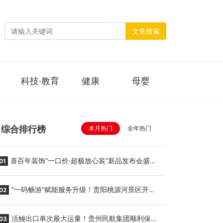
文章搜索
科技·教育
健康
母婴
综合排行榜
本月热门
全年热门
喜百年装饰“一口价·超极放心装”新品发布会盛大
01
举行
“一码畅游”赋能服务升级！贵阳桃源河景区开
02
启“刷脸秒入园”智慧游玩新模式
活鳗出口单次最大运量！贵州民航集团顺利保障
03