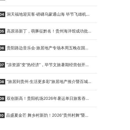
贵阳至胡志明国际生鲜货运任务
洞天福地迎宾客·磅礴乌蒙通山海 毕节飞雄机场
04
7月9日正式复航
高原添新丁，萌豚征黔名！贵州海洋馆成功批量
05
繁育三只小海豚，邀您为“高原宝宝”起名
贵阳路边音乐会·旅居地产专场本周五晚在国际
06
会议展览中心举行
“凉资源”变“热经济”，毕节文旅暑期经营创开门
07
红
“旅居到贵州·生活更多彩”旅居地产推介暨百城千
08
企“五省+1”房地产联展联销活动在贵阳盛大启幕
双创新高！贵阳机场2026年暑运单日旅客吞吐
09
量与航班起降架次齐破纪录
品盛夏金芒 舞乡村新韵！2026“贵州村舞”暨望
10
谟芒果丰收季促消费活动盛大启幕