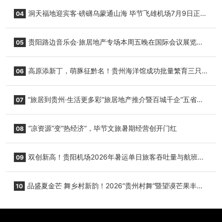
志明国际生鲜货运任务
洞天福地迎宾客·磅礴乌蒙通山海 毕节飞雄机场7月9日正式
04
复航
贵阳路边音乐会·旅居地产专场本周五晚在国际会议展览中
05
心举行
高原添新丁，萌豚征黔名！贵州海洋馆成功批量繁育三只
06
小海豚，邀您为“高原宝宝”起名
“旅居到贵州·生活更多彩”旅居地产推介暨百城千企“五省
07
+1”房地产联展联销活动在贵阳盛大启幕
“凉资源”变“热经济”，毕节文旅暑期经营创开门红
08
双创新高！贵阳机场2026年暑运单日旅客吞吐量与航班起
09
降架次齐破纪录
品盛夏金芒 舞乡村新韵！2026“贵州村舞”暨望谟芒果丰收
10
季促消费活动盛大启幕