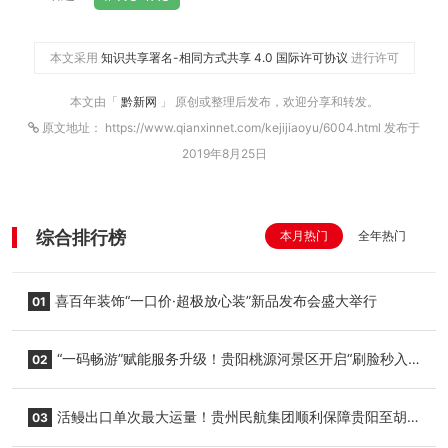
本文采用
知识共享署名-相同方式共享 4.0 国际许可协议
进行许可
本文由「
黔新网
」 原创或整理后发布，欢迎分享和转发。
原文地址： https://www.qianxinnet.com/kejijiaoyu/6004.html 发布于
2019年8月25日
综合排行榜
本月热门
全年热门
喜百年装饰“一口价·超极放心装”新品发布会盛大举行
01
“一码畅游”赋能服务升级！贵阳桃源河景区开启“刷脸秒入
02
园”智慧游玩新模式
活鳗出口单次最大运量！贵州民航集团顺利保障贵阳至胡
03