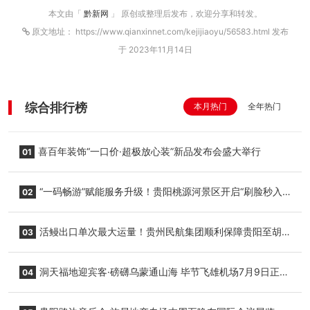
本文由「
黔新网
」 原创或整理后发布，欢迎分享和转发。
原文地址： https://www.qianxinnet.com/kejijiaoyu/56583.html 发布
于 2023年11月14日
综合排行榜
本月热门
全年热门
喜百年装饰“一口价·超极放心装”新品发布会盛大举行
01
“一码畅游”赋能服务升级！贵阳桃源河景区开启“刷脸秒入
02
园”智慧游玩新模式
活鳗出口单次最大运量！贵州民航集团顺利保障贵阳至胡
03
志明国际生鲜货运任务
洞天福地迎宾客·磅礴乌蒙通山海 毕节飞雄机场7月9日正式
04
复航