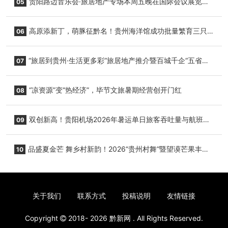
贵阳路边音乐会·旅居地产专场本周五晚在国际会议展览中
05
心举行
高原添新丁，萌豚征黔名！贵州海洋馆成功批量繁育三只
06
小海豚，邀您为“高原宝宝”起名
“旅居到贵州·生活更多彩”旅居地产推介暨百城千企“五省
07
+1”房地产联展联销活动在贵阳盛大启幕
“凉资源”变“热经济”，毕节文旅暑期经营创开门红
08
双创新高！贵阳机场2026年暑运单日旅客吞吐量与航班起
09
降架次齐破纪录
品盛夏金芒 舞乡村新韵！2026“贵州村舞”暨望谟芒果丰收
10
季促消费活动盛大启幕
关于我们
联系方式
投稿说明
友情链接
Copyright
2018- 2026
黔新网
. All Rights Reserved.