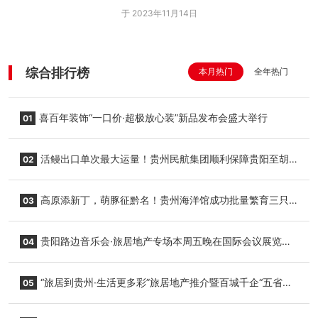
于 2023年11月14日
综合排行榜
本月热门
全年热门
喜百年装饰“一口价·超极放心装”新品发布会盛大举行
01
活鳗出口单次最大运量！贵州民航集团顺利保障贵阳至胡
02
志明国际生鲜货运任务
高原添新丁，萌豚征黔名！贵州海洋馆成功批量繁育三只
03
小海豚，邀您为“高原宝宝”起名
贵阳路边音乐会·旅居地产专场本周五晚在国际会议展览中
04
心举行
“旅居到贵州·生活更多彩”旅居地产推介暨百城千企“五省
05
+1”房地产联展联销活动在贵阳盛大启幕