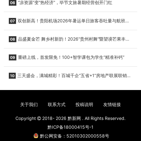
“凉资源”变“热经济”，毕节文旅暑期经营创开门红
06
双创新高！贵阳机场2026年暑运单日旅客吞吐量与航班起
07
降架次齐破纪录
品盛夏金芒 舞乡村新韵！2026“贵州村舞”暨望谟芒果丰收
08
季促消费活动盛大启幕
重磅上线，首发限免！100+智学课包为学生“精准补钙”
09
三天盛会，满城精彩！百城千企“五省+1”房地产联展联销活
10
动圆满收官
关于我们
联系方式
投稿说明
友情链接
Copyright
2018- 2026
黔新网
. All Rights Reserved.
黔ICP备18000415号-1
黔公网安备：52010302000558号