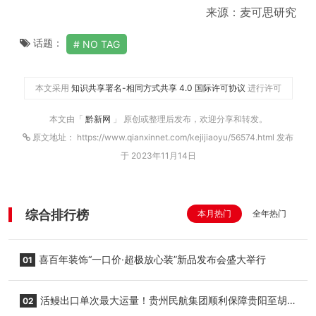
来源：麦可思研究
话题：
NO TAG
本文采用
知识共享署名-相同方式共享 4.0 国际许可协议
进行许可
本文由「
黔新网
」 原创或整理后发布，欢迎分享和转发。
原文地址： https://www.qianxinnet.com/kejijiaoyu/56574.html 发布
于 2023年11月14日
综合排行榜
本月热门
全年热门
喜百年装饰“一口价·超极放心装”新品发布会盛大举行
01
活鳗出口单次最大运量！贵州民航集团顺利保障贵阳至胡
02