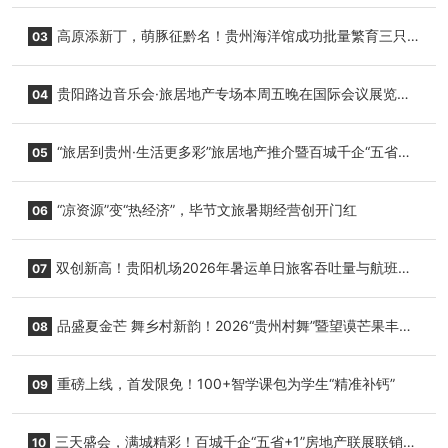
志明国际生鲜货运任务
高原添新丁，萌豚征黔名！贵州海洋馆成功批量繁育三只
03
小海豚，邀您为“高原宝宝”起名
贵阳路边音乐会·旅居地产专场本周五晚在国际会议展览中
04
心举行
“旅居到贵州·生活更多彩”旅居地产推介暨百城千企“五省
05
+1”房地产联展联销活动在贵阳盛大启幕
“凉资源”变“热经济”，毕节文旅暑期经营创开门红
06
双创新高！贵阳机场2026年暑运单日旅客吞吐量与航班起
07
降架次齐破纪录
品盛夏金芒 舞乡村新韵！2026“贵州村舞”暨望谟芒果丰收
08
季促消费活动盛大启幕
重磅上线，首发限免！100+智学课包为学生“精准补钙”
09
三天盛会，满城精彩！百城千企“五省+1”房地产联展联销活
10