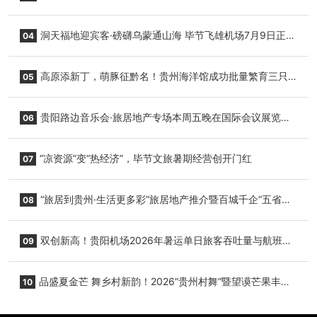
志明国际生鲜货运任务
洞天福地迎宾客·磅礴乌蒙通山海 毕节飞雄机场7月9日正式
04
复航
高原添新丁，萌豚征黔名！贵州海洋馆成功批量繁育三只
05
小海豚，邀您为“高原宝宝”起名
贵阳路边音乐会·旅居地产专场本周五晚在国际会议展览中
06
心举行
“凉资源”变“热经济”，毕节文旅暑期经营创开门红
07
“旅居到贵州·生活更多彩”旅居地产推介暨百城千企“五省
08
+1”房地产联展联销活动在贵阳盛大启幕
双创新高！贵阳机场2026年暑运单日旅客吞吐量与航班起
09
降架次齐破纪录
品盛夏金芒 舞乡村新韵！2026“贵州村舞”暨望谟芒果丰收
10
季促消费活动盛大启幕