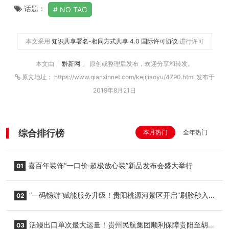
话题：
NO TAG
本文采用
知识共享署名-相同方式共享 4.0 国际许可协议
进行许可
本文由「
黔新网
」 原创或整理后发布，欢迎分享和转发。
原文地址： https://www.qianxinnet.com/kejijiaoyu/4790.html 发布于
2019年8月21日
综合排行榜
本月热门
全年热门
喜百年装饰“一口价·超极放心装”新品发布会盛大举行
01
“一码畅游”赋能服务升级！贵阳桃源河景区开启“刷脸秒入
02
园”智慧游玩新模式
活鳗出口单次最大运量！贵州民航集团顺利保障贵阳至胡
03