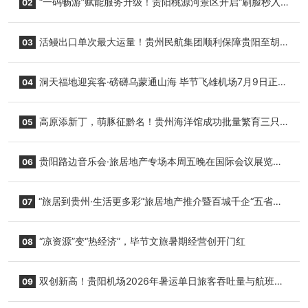
“一码畅游”赋能服务升级！贵阳桃源河景区开启“刷脸秒入
02
园”智慧游玩新模式
活鳗出口单次最大运量！贵州民航集团顺利保障贵阳至胡
03
志明国际生鲜货运任务
洞天福地迎宾客·磅礴乌蒙通山海 毕节飞雄机场7月9日正式
04
复航
高原添新丁，萌豚征黔名！贵州海洋馆成功批量繁育三只
05
小海豚，邀您为“高原宝宝”起名
贵阳路边音乐会·旅居地产专场本周五晚在国际会议展览中
06
心举行
“旅居到贵州·生活更多彩”旅居地产推介暨百城千企“五省
07
+1”房地产联展联销活动在贵阳盛大启幕
“凉资源”变“热经济”，毕节文旅暑期经营创开门红
08
双创新高！贵阳机场2026年暑运单日旅客吞吐量与航班起
09