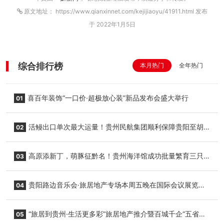
原文地址： https://www.qianxinnet.com/kejijiaoyu/41911.html 发布
于 2022年1月5日
综合排行榜
本月热门
全年热门
喜百年装饰“一口价·超极放心装”新品发布会盛大举行
01
活鳗出口单次最大运量！贵州民航集团顺利保障贵阳至胡
02
志明国际生鲜货运任务
高原添新丁，萌豚征黔名！贵州海洋馆成功批量繁育三只
03
小海豚，邀您为“高原宝宝”起名
贵阳路边音乐会·旅居地产专场本周五晚在国际会议展览中
04
心举行
“旅居到贵州·生活更多彩”旅居地产推介暨百城千企“五省
05