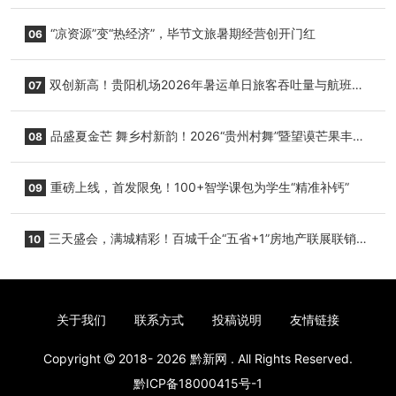
+1”房地产联展联销活动在贵阳盛大启幕
“凉资源”变“热经济”，毕节文旅暑期经营创开门红
06
双创新高！贵阳机场2026年暑运单日旅客吞吐量与航班起
07
降架次齐破纪录
品盛夏金芒 舞乡村新韵！2026“贵州村舞”暨望谟芒果丰收
08
季促消费活动盛大启幕
重磅上线，首发限免！100+智学课包为学生“精准补钙”
09
三天盛会，满城精彩！百城千企“五省+1”房地产联展联销活
10
动圆满收官
关于我们
联系方式
投稿说明
友情链接
Copyright
2018- 2026
黔新网
. All Rights Reserved.
黔ICP备18000415号-1