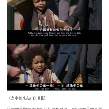
《当幸福来敲门》剧照