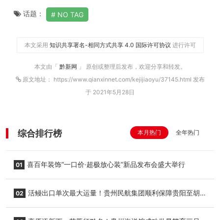
话题：
NO TAG
本文采用
知识共享署名-相同方式共享 4.0 国际许可协议
进行许可
本文由「
黔新网
」 原创或整理后发布，欢迎分享和转发。
原文地址： https://www.qianxinnet.com/kejijiaoyu/37145.html 发布
于 2021年5月28日
综合排行榜
本月热门
全年热门
喜百年装饰“一口价·超极放心装”新品发布会盛大举行
01
活鳗出口单次最大运量！贵州民航集团顺利保障贵阳至胡
02
志明国际生鲜货运任务