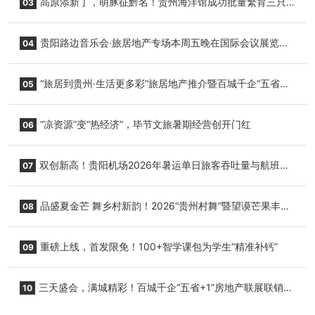
高原添新丁，萌豚征黔名！贵州海洋馆成功批量繁育三只
03
小海豚，邀您为“高原宝宝”起名
贵阳路边音乐会·旅居地产专场本周五晚在国际会议展览中
04
心举行
“旅居到贵州·生活更多彩”旅居地产推介暨百城千企“五省
05
+1”房地产联展联销活动在贵阳盛大启幕
“凉资源”变“热经济”，毕节文旅暑期经营创开门红
06
双创新高！贵阳机场2026年暑运单日旅客吞吐量与航班起
07
降架次齐破纪录
品盛夏金芒 舞乡村新韵！2026“贵州村舞”暨望谟芒果丰收
08
季促消费活动盛大启幕
重磅上线，首发限免！100+智学课包为学生“精准补钙”
09
三天盛会，满城精彩！百城千企“五省+1”房地产联展联销活
10