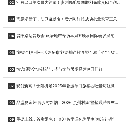
活鳗出口单次最大运量！贵州民航集团顺利保障贵阳至胡
02
志明国际生鲜货运任务
高原添新丁，萌豚征黔名！贵州海洋馆成功批量繁育三只
03
小海豚，邀您为“高原宝宝”起名
贵阳路边音乐会·旅居地产专场本周五晚在国际会议展览中
04
心举行
“旅居到贵州·生活更多彩”旅居地产推介暨百城千企“五省
05
+1”房地产联展联销活动在贵阳盛大启幕
“凉资源”变“热经济”，毕节文旅暑期经营创开门红
06
双创新高！贵阳机场2026年暑运单日旅客吞吐量与航班起
07
降架次齐破纪录
品盛夏金芒 舞乡村新韵！2026“贵州村舞”暨望谟芒果丰收
08
季促消费活动盛大启幕
重磅上线，首发限免！100+智学课包为学生“精准补钙”
09