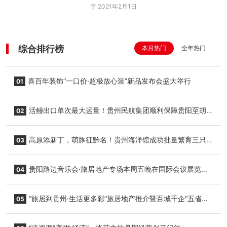
于 2021年2月1日
综合排行榜
本月热门
全年热门
喜百年装饰“一口价·超极放心装”新品发布会盛大举行
01
活鳗出口单次最大运量！贵州民航集团顺利保障贵阳至胡
02
志明国际生鲜货运任务
高原添新丁，萌豚征黔名！贵州海洋馆成功批量繁育三只
03
小海豚，邀您为“高原宝宝”起名
贵阳路边音乐会·旅居地产专场本周五晚在国际会议展览中
04
心举行
“旅居到贵州·生活更多彩”旅居地产推介暨百城千企“五省
05
+1”房地产联展联销活动在贵阳盛大启幕