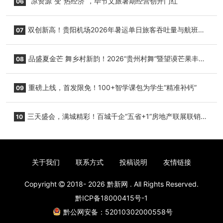
“凉资源”变“热经济”，毕节文旅暑期经营创开门红
06
双创新高！贵阳机场2026年暑运单日旅客吞吐量与航班起
07
降架次齐破纪录
品盛夏金芒 舞乡村新韵！2026“贵州村舞”暨望谟芒果丰收
08
季促消费活动盛大启幕
重磅上线，首发限免！100+智学课包为学生“精准补钙”
09
三天盛会，满城精彩！百城千企“五省+1”房地产联展联销活
10
动圆满收官
关于我们
联系方式
投稿说明
友情链接
Copyright
2018- 2026
黔新网
. All Rights Reserved.
黔ICP备18000415号-1
黔公网安备：52010302000558号