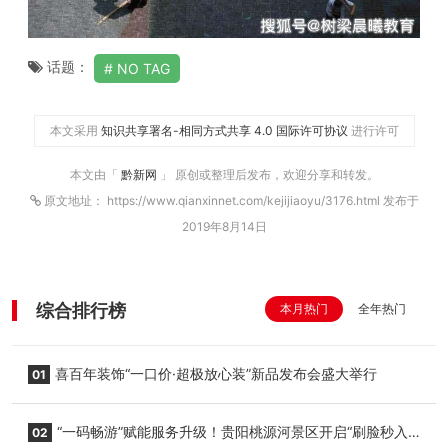
话题：
NO TAG
本文采用
知识共享署名-相同方式共享 4.0 国际许可协议
进行许可
本文由「
黔新网
」 原创或整理后发布，欢迎分享和转发。
原文地址： https://www.qianxinnet.com/kejijiaoyu/3176.html 发布于
2019年8月14日
综合排行榜
本月热门
全年热门
喜百年装饰“一口价·超极放心装”新品发布会盛大举行
01
“一码畅游”赋能服务升级！贵阳桃源河景区开启“刷脸秒入
02