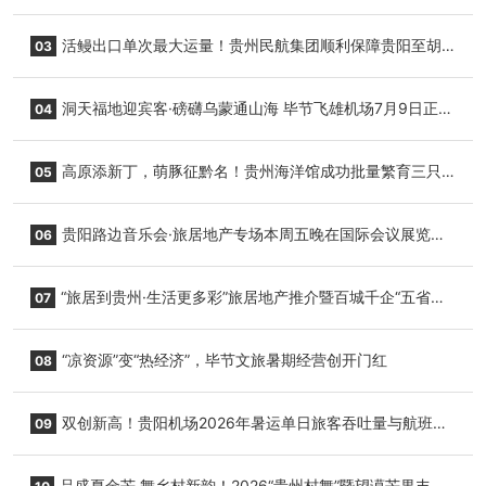
园”智慧游玩新模式
活鳗出口单次最大运量！贵州民航集团顺利保障贵阳至胡
03
志明国际生鲜货运任务
洞天福地迎宾客·磅礴乌蒙通山海 毕节飞雄机场7月9日正式
04
复航
高原添新丁，萌豚征黔名！贵州海洋馆成功批量繁育三只
05
小海豚，邀您为“高原宝宝”起名
贵阳路边音乐会·旅居地产专场本周五晚在国际会议展览中
06
心举行
“旅居到贵州·生活更多彩”旅居地产推介暨百城千企“五省
07
+1”房地产联展联销活动在贵阳盛大启幕
“凉资源”变“热经济”，毕节文旅暑期经营创开门红
08
双创新高！贵阳机场2026年暑运单日旅客吞吐量与航班起
09
降架次齐破纪录
品盛夏金芒 舞乡村新韵！2026“贵州村舞”暨望谟芒果丰收