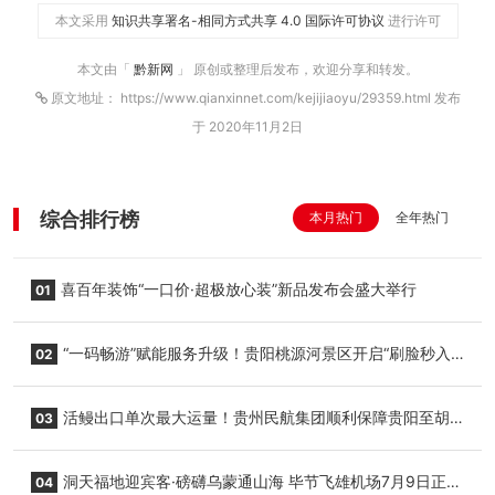
本文采用
知识共享署名-相同方式共享 4.0 国际许可协议
进行许可
本文由「
黔新网
」 原创或整理后发布，欢迎分享和转发。
原文地址： https://www.qianxinnet.com/kejijiaoyu/29359.html 发布
于 2020年11月2日
综合排行榜
本月热门
全年热门
喜百年装饰“一口价·超极放心装”新品发布会盛大举行
01
“一码畅游”赋能服务升级！贵阳桃源河景区开启“刷脸秒入
02
园”智慧游玩新模式
活鳗出口单次最大运量！贵州民航集团顺利保障贵阳至胡
03
志明国际生鲜货运任务
洞天福地迎宾客·磅礴乌蒙通山海 毕节飞雄机场7月9日正式
04