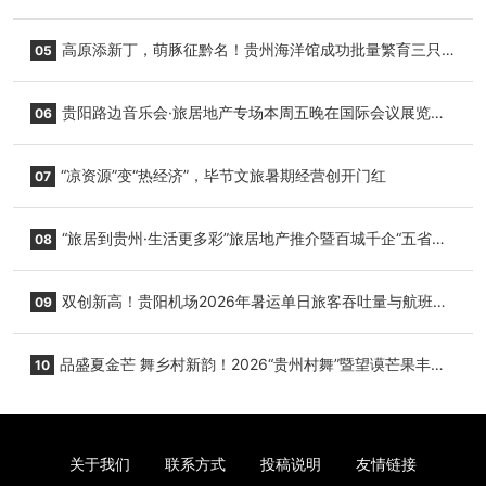
复航
高原添新丁，萌豚征黔名！贵州海洋馆成功批量繁育三只
05
小海豚，邀您为“高原宝宝”起名
贵阳路边音乐会·旅居地产专场本周五晚在国际会议展览中
06
心举行
“凉资源”变“热经济”，毕节文旅暑期经营创开门红
07
“旅居到贵州·生活更多彩”旅居地产推介暨百城千企“五省
08
+1”房地产联展联销活动在贵阳盛大启幕
双创新高！贵阳机场2026年暑运单日旅客吞吐量与航班起
09
降架次齐破纪录
品盛夏金芒 舞乡村新韵！2026“贵州村舞”暨望谟芒果丰收
10
季促消费活动盛大启幕
关于我们
联系方式
投稿说明
友情链接