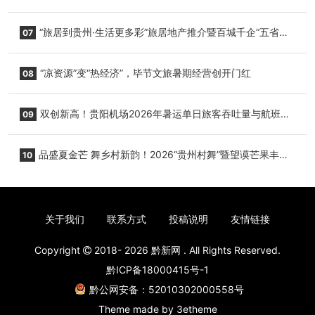
小海豚，邀您为“高原宝宝”起名
“旅居到贵州·生活更多彩”旅居地产推介暨百城千企“五省
07
+1”房地产联展联销活动在贵阳盛大启幕
“凉资源”变“热经济”，毕节文旅暑期经营创开门红
08
双创新高！贵阳机场2026年暑运单日旅客吞吐量与航班起
09
降架次齐破纪录
品盛夏金芒 舞乡村新韵！2026“贵州村舞”暨望谟芒果丰收
10
季促消费活动盛大启幕
关于我们
联系方式
投稿说明
友情链接
Copyright
2018- 2026
黔新网
. All Rights Reserved.
黔ICP备18000415号-1
黔公网安备：52010302000558号
Theme made by
3etheme