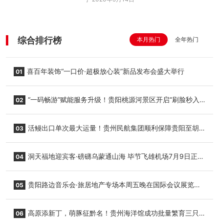
综合排行榜
本月热门
全年热门
喜百年装饰“一口价·超极放心装”新品发布会盛大举行
01
“一码畅游”赋能服务升级！贵阳桃源河景区开启“刷脸秒入
02
园”智慧游玩新模式
活鳗出口单次最大运量！贵州民航集团顺利保障贵阳至胡
03
志明国际生鲜货运任务
洞天福地迎宾客·磅礴乌蒙通山海 毕节飞雄机场7月9日正式
04
复航
贵阳路边音乐会·旅居地产专场本周五晚在国际会议展览中
05
心举行
高原添新丁，萌豚征黔名！贵州海洋馆成功批量繁育三只
06