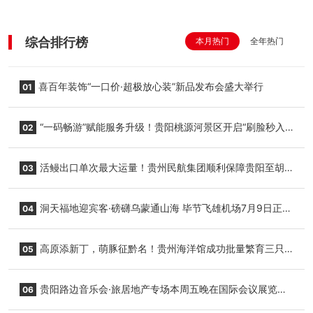
综合排行榜
本月热门
全年热门
喜百年装饰“一口价·超极放心装”新品发布会盛大举行
01
“一码畅游”赋能服务升级！贵阳桃源河景区开启“刷脸秒入
02
园”智慧游玩新模式
活鳗出口单次最大运量！贵州民航集团顺利保障贵阳至胡
03
志明国际生鲜货运任务
洞天福地迎宾客·磅礴乌蒙通山海 毕节飞雄机场7月9日正式
04
复航
高原添新丁，萌豚征黔名！贵州海洋馆成功批量繁育三只
05
小海豚，邀您为“高原宝宝”起名
贵阳路边音乐会·旅居地产专场本周五晚在国际会议展览中
06