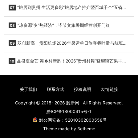
心举行
“旅居到贵州·生活更多彩”旅居地产推介暨百城千企“五省
07
+1”房地产联展联销活动在贵阳盛大启幕
“凉资源”变“热经济”，毕节文旅暑期经营创开门红
08
双创新高！贵阳机场2026年暑运单日旅客吞吐量与航班起
09
降架次齐破纪录
品盛夏金芒 舞乡村新韵！2026“贵州村舞”暨望谟芒果丰收
10
季促消费活动盛大启幕
关于我们
联系方式
投稿说明
友情链接
Copyright
2018- 2026
黔新网
. All Rights Reserved.
黔ICP备18000415号-1
黔公网安备：52010302000558号
Theme made by
3etheme