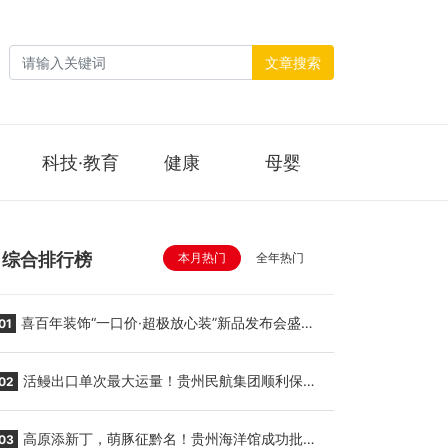
文章搜索
科技·教育
健康
母婴
综合排行榜
本月热门
全年热门
喜百年装饰“一口价·超极放心装”新品发布会盛大
01
举行
活鳗出口单次最大运量！贵州民航集团顺利保障
02
贵阳至胡志明国际生鲜货运任务
高原添新丁，萌豚征黔名！贵州海洋馆成功批量
03