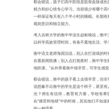
郗会锁说，孩子们高中阶段是筋骨血脉成长
精力和好心情专心学习。当前很少有哪个高
一样保证每天有八个半小时的睡眠。长期有
规则意识和独立能力。
考入吉林大学的衡中毕业生赵彬翰说，衡中
以科学高效管理时间，有条不紊地生活、学
衡中语文老师海国治说，别人在打游戏的时
在看新闻联播；别人点灯熬夜时，衡中学生
地听课。“从外界看衡中很辛苦，可学生感觉
郗会锁说，衡中的孩子看上去很辛苦，但非
说想象不出衡中的学生是这个样子，甚至有
光？师生有信仰，教育有力量，学校有希
在“痛苦和地狱”中的时候，其实他们不知
的一种境界。