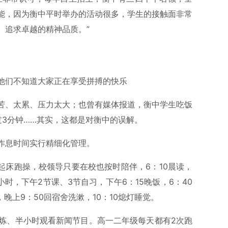
能，因为衡中平时举办的活动很多，学生的接触面非常
、追求卓越的精神品质。”
他们不知道大家正在享受拼搏的快乐
苦、太累、压力太大；也曾有媒体报道，衡中学生吃饭
过3分钟……其实，这都是对衡中的误解。
作息时间实行精细化管理。
起床跑操，校领导只要在校也按时陪伴，6：10晨读，
小时，下午2节课、3节自习，下午6：15晚饭，6：40
，晚上9：50回宿舍洗漱，10：10熄灯睡觉。
锻炼、半小时观看新闻节目。高一二年级每天都有2次跑