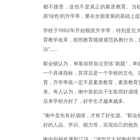
都不接受，这也不是真正的素质教育。当校
抓‘绿色’的升学率，要在全面发展的基础上
学校于1992年开始狠抓升学率，特别是
育教学改革，按照教育规律规范执教行为，如
法”……
郗会锁认为，单靠加班加点苦练“刷题”，
一个具体指标，其背后是一个学校的文化、
育，升学率低一定不是素质教育，素质教育
来。有人认为，衡中靠掐尖子生取得好成绩
后来学校办好了，好学生才越来越多。
“衡中是先有好成绩，才有了好生源。”郗
好的人品、学识、能力等，实现自己的抱负
衡中副校长康新江说：“清华北大对衡中学