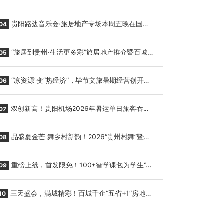
繁育三只小海豚，邀您为“高原宝宝”起名
贵阳路边音乐会·旅居地产专场本周五晚在国际
04
会议展览中心举行
“旅居到贵州·生活更多彩”旅居地产推介暨百城千
05
企“五省+1”房地产联展联销活动在贵阳盛大启幕
“凉资源”变“热经济”，毕节文旅暑期经营创开门
06
红
双创新高！贵阳机场2026年暑运单日旅客吞吐
07
量与航班起降架次齐破纪录
品盛夏金芒 舞乡村新韵！2026“贵州村舞”暨望
08
谟芒果丰收季促消费活动盛大启幕
重磅上线，首发限免！100+智学课包为学生“精
09
准补钙”
三天盛会，满城精彩！百城千企“五省+1”房地产
10
联展联销活动圆满收官