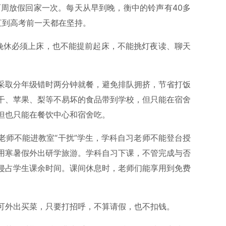
两周放假回家一次。每天从早到晚，衡中的铃声有40多
直到高考前一天都在坚持。
休晚休必须上床，也不能提前起床，不能挑灯夜读、聊天
采取分年级错时两分钟就餐，避免排队拥挤，节省打饭
干、苹果、梨等不易坏的食品带到学校，但只能在宿舍
但也只能在餐饮中心和宿舍吃。
老师不能进教室“干扰”学生，学科自习老师不能登台授
用寒暑假外出研学旅游。学科自习下课，不管完成与否
侵占学生课余时间。课间休息时，老师们能享用到免费
可外出买菜，只要打招呼，不算请假，也不扣钱。