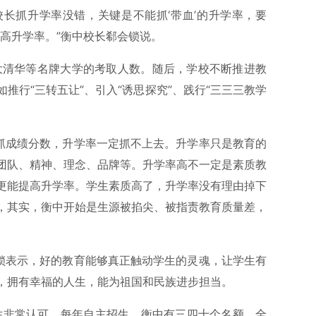
长抓升学率没错，关键是不能抓‘带血’的升学率，要
提高升学率。”衡中校长郗会锁说。
北大清华等名牌大学的考取人数。随后，学校不断推进教
推行“三转五让”、引入“诱思探究”、践行“三三三教学
单抓成绩分数，升学率一定抓不上去。升学率只是教育的
团队、精神、理念、品牌等。升学率高不一定是素质教
更能提高升学率。学生素质高了，升学率没有理由掉下
，其实，衡中开始是生源被掐尖、被指责教育质量差，
会锁表示，好的教育能够真正触动学生的灵魂，让学生有
，拥有幸福的人生，能为祖国和民族进步担当。
生非常认可，每年自主招生，衡中有三四十个名额，全