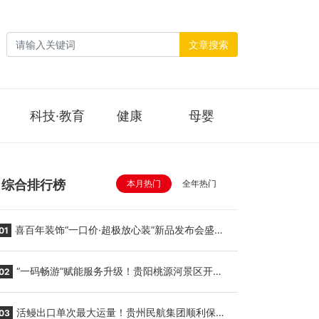
文章搜索
科技·教育
健康
母婴
综合排行榜
本月热门
全年热门
喜百年装饰“一口价·超极放心装”新品发布会盛大
01
举行
“一码畅游”赋能服务升级！贵阳桃源河景区开
02
启“刷脸秒入园”智慧游玩新模式
活鳗出口单次最大运量！贵州民航集团顺利保障
03