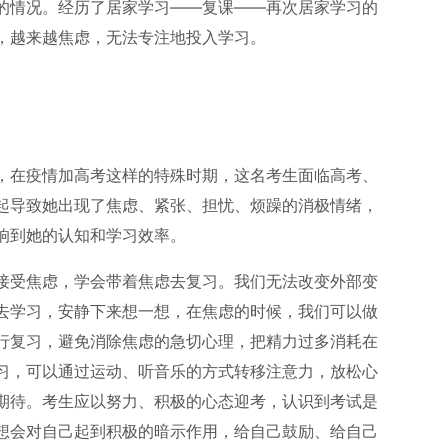
的情况。经历了居家学习——复课——再次居家学习的
，越来越焦虑，无法专注地投入学习。
，在疫情加高考这样的特殊时期，这名考生面临高考、
起导致她出现了焦虑、紧张、担忧、烦躁的消极情绪，
响到她的认知和学习效率。
接受焦虑，学会带着焦虑去复习。我们无法改变外部变
去学习，安静下来想一想，在焦虑的时候，我们可以做
行复习，避免消除焦虑的急切心理，把精力过多消耗在
习，可以通过运动、听音乐的方式转移注意力，放松心
期待。考生应以努力、积极的心态迎考，认识到考试是
想会对自己起到积极的暗示作用，给自己鼓励、给自己