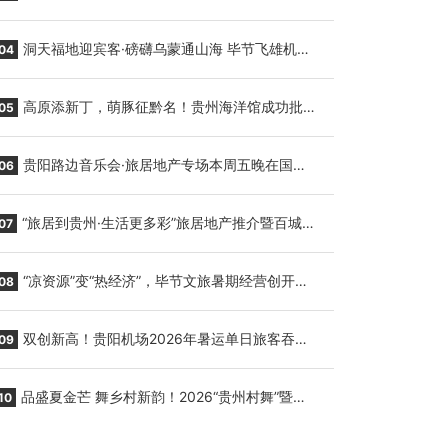
贵阳至胡志明国际生鲜货运任务
洞天福地迎宾客·磅礴乌蒙通山海 毕节飞雄机场
04
7月9日正式复航
高原添新丁，萌豚征黔名！贵州海洋馆成功批量
05
繁育三只小海豚，邀您为“高原宝宝”起名
贵阳路边音乐会·旅居地产专场本周五晚在国际
06
会议展览中心举行
“旅居到贵州·生活更多彩”旅居地产推介暨百城千
07
企“五省+1”房地产联展联销活动在贵阳盛大启幕
“凉资源”变“热经济”，毕节文旅暑期经营创开门
08
红
双创新高！贵阳机场2026年暑运单日旅客吞吐
09
量与航班起降架次齐破纪录
品盛夏金芒 舞乡村新韵！2026“贵州村舞”暨望
10
谟芒果丰收季促消费活动盛大启幕