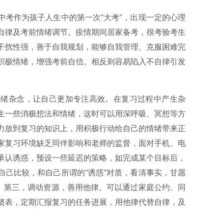
中考作为孩子人生中的第一次“大考”，出现一定的心理
自律及考前情绪调节。疫情期间居家备考，很考验考生
干扰性强，善于自我规划，能够自我管理、克服困难完
积极情绪，增强考前自信。相反则容易陷入不自律引发
思绪杂念，让自己更加专注高效。在复习过程中产生杂
生一些消极想法和情绪，这时可以用深呼吸、冥想等方
力放到复习的知识上，用积极行动给自己的情绪带来正
家复习环境缺乏同伴影响和老师的监督，面对手机、电
承认诱惑，预设一些延迟的策略，如完成某个目标后，
自己比较，和自己所谓的“诱惑”对质，看清事实，甘愿
等。第三，调动资源，善用他律。可以通过家庭公约、同
馈表，定期汇报复习的任务进展，用他律代替自律，及