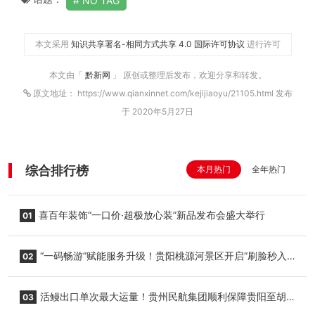
NO TAG
本文采用
知识共享署名-相同方式共享 4.0 国际许可协议
进行许可
本文由「
黔新网
」 原创或整理后发布，欢迎分享和转发。
原文地址： https://www.qianxinnet.com/kejijiaoyu/21105.html 发布
于 2020年5月27日
综合排行榜
本月热门
全年热门
喜百年装饰“一口价·超极放心装”新品发布会盛大举行
01
“一码畅游”赋能服务升级！贵阳桃源河景区开启“刷脸秒入
02
园”智慧游玩新模式
活鳗出口单次最大运量！贵州民航集团顺利保障贵阳至胡
03