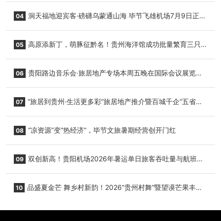
志明国际生鲜货运任务
洞天福地迎宾客·磅礴乌蒙通山海 毕节飞雄机场7月9日正式
04
复航
高原添新丁，萌豚征黔名！贵州海洋馆成功批量繁育三只
05
小海豚，邀您为“高原宝宝”起名
贵阳路边音乐会·旅居地产专场本周五晚在国际会议展览中
06
心举行
“旅居到贵州·生活更多彩”旅居地产推介暨百城千企“五省
07
+1”房地产联展联销活动在贵阳盛大启幕
“凉资源”变“热经济”，毕节文旅暑期经营创开门红
08
双创新高！贵阳机场2026年暑运单日旅客吞吐量与航班起
09
降架次齐破纪录
品盛夏金芒 舞乡村新韵！2026“贵州村舞”暨望谟芒果丰收
10
季促消费活动盛大启幕