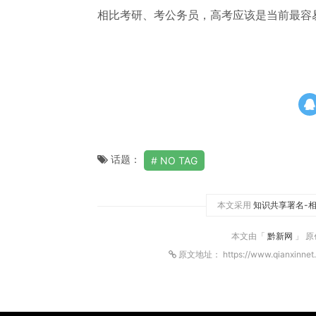
相比考研、考公务员，高考应该是当前最容
话题：
NO TAG
本文采用
知识共享署名-相
本文由「
黔新网
」 
原文地址： https://www.qianxinnet