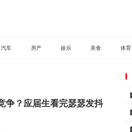
汽车
房产
娱乐
美食
体育
竞争？应届生看完瑟瑟发抖