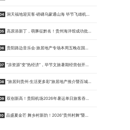
贵阳至胡志明国际生鲜货运任务
洞天福地迎宾客·磅礴乌蒙通山海 毕节飞雄机场
04
7月9日正式复航
高原添新丁，萌豚征黔名！贵州海洋馆成功批量
05
繁育三只小海豚，邀您为“高原宝宝”起名
贵阳路边音乐会·旅居地产专场本周五晚在国际
06
会议展览中心举行
“凉资源”变“热经济”，毕节文旅暑期经营创开门
07
红
“旅居到贵州·生活更多彩”旅居地产推介暨百城千
08
企“五省+1”房地产联展联销活动在贵阳盛大启幕
双创新高！贵阳机场2026年暑运单日旅客吞吐
09
量与航班起降架次齐破纪录
品盛夏金芒 舞乡村新韵！2026“贵州村舞”暨望
10
谟芒果丰收季促消费活动盛大启幕