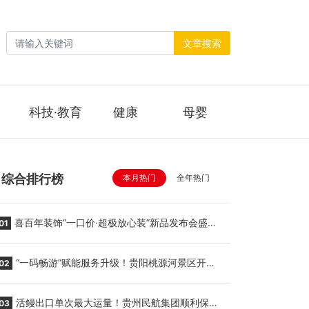
文章搜索
科技·教育
健康
母婴
综合排行榜
本月热门
全年热门
喜百年装饰“一口价·超极放心装”新品发布会盛大
01
举行
“一码畅游”赋能服务升级！贵阳桃源河景区开
02
启“刷脸秒入园”智慧游玩新模式
活鳗出口单次最大运量！贵州民航集团顺利保障
03