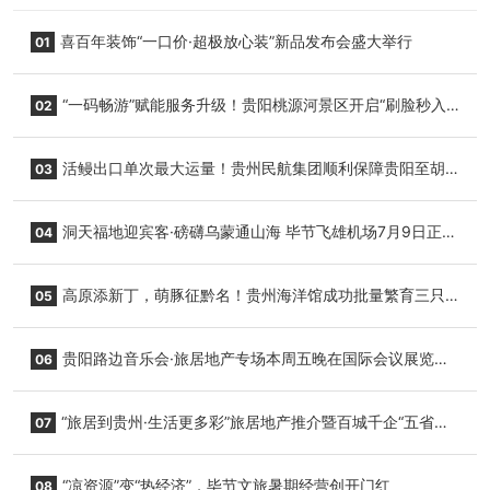
喜百年装饰“一口价·超极放心装”新品发布会盛大举行
01
“一码畅游”赋能服务升级！贵阳桃源河景区开启“刷脸秒入
02
园”智慧游玩新模式
活鳗出口单次最大运量！贵州民航集团顺利保障贵阳至胡
03
志明国际生鲜货运任务
洞天福地迎宾客·磅礴乌蒙通山海 毕节飞雄机场7月9日正式
04
复航
高原添新丁，萌豚征黔名！贵州海洋馆成功批量繁育三只
05
小海豚，邀您为“高原宝宝”起名
贵阳路边音乐会·旅居地产专场本周五晚在国际会议展览中
06
心举行
“旅居到贵州·生活更多彩”旅居地产推介暨百城千企“五省
07
+1”房地产联展联销活动在贵阳盛大启幕
“凉资源”变“热经济”，毕节文旅暑期经营创开门红
08