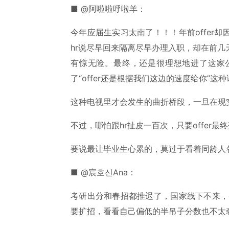
■ @阿啦啦呼啦羊：
今年应届生实习太南了！！！年前offer
hr说尽早回来隔离尽早办理入职，却在前
有惊无险。最终，还是很理想地进了这家
了“offer还是根据我们这边的速度给你”
这种电视里才会发生的曲折桥段，一旦在现
不过，哪怕跟hr扯皮一百次，只要offer
要说最让毕业生心累的，莫过于看着同龄人
■ @宸호신Ana：
考研出分和春招都推迟了，国家线下不来，o
要扩招，看看自己偏低的半吊子分数也不太