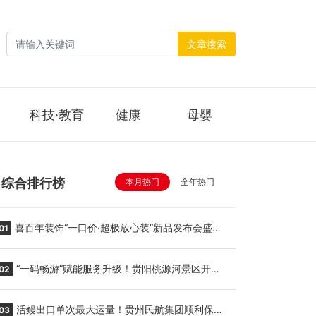
文章搜索
科技·教育
健康
母婴
综合排行榜
本月热门
全年热门
喜百年装饰“一口价·超极放心装”新品发布会盛大
01
举行
“一码畅游”赋能服务升级！贵阳桃源河景区开
02
启“刷脸秒入园”智慧游玩新模式
活鳗出口单次最大运量！贵州民航集团顺利保障
03