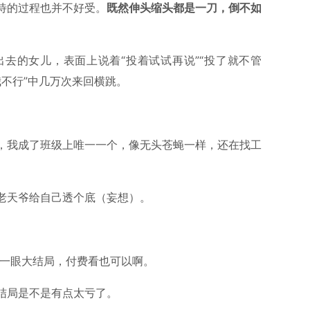
待的过程也并不好受。
既然伸头缩头都是一刀，倒不如
去的女儿，表面上说着“投着试试再说”“投了就不管
我不行”中几万次来回横跳。
，我成了班级上唯一一个，像无头苍蝇一样，还在找工
老天爷给自己透个底（妄想）。
我看一眼大结局，付费看也可以啊。
结局是不是有点太亏了。