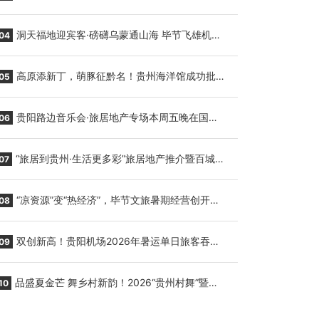
贵阳至胡志明国际生鲜货运任务
洞天福地迎宾客·磅礴乌蒙通山海 毕节飞雄机场
04
7月9日正式复航
高原添新丁，萌豚征黔名！贵州海洋馆成功批量
05
繁育三只小海豚，邀您为“高原宝宝”起名
贵阳路边音乐会·旅居地产专场本周五晚在国际
06
会议展览中心举行
“旅居到贵州·生活更多彩”旅居地产推介暨百城千
07
企“五省+1”房地产联展联销活动在贵阳盛大启幕
“凉资源”变“热经济”，毕节文旅暑期经营创开门
08
红
双创新高！贵阳机场2026年暑运单日旅客吞吐
09
量与航班起降架次齐破纪录
品盛夏金芒 舞乡村新韵！2026“贵州村舞”暨望
10
谟芒果丰收季促消费活动盛大启幕