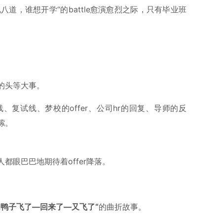
八道，谁想开学“的battle愈演愈烈之际，只有毕业班
的头等大事。
复试线、梦校的offer、公司hr的回复、导师的反
嗦。
都眼巴巴地期待着offer降落。
的鸭子飞了—回来了—又飞了“
的曲折故事。