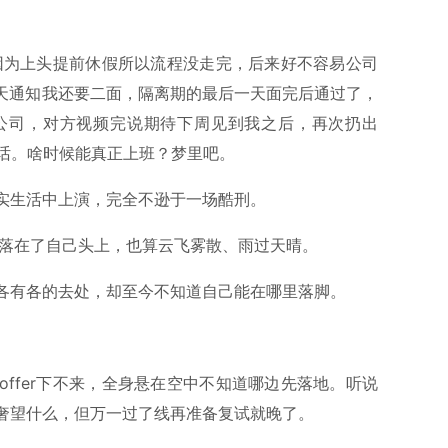
却因为上头提前休假所以流程没走完，后来好不容易公司
几天通知我还要二面，隔离期的最后一天面完后通过了，
公司，对方视频完说期待下周见到我之后，再次扔出
这种话。啥时候能真正上班？梦里吧。
实生活中上演，完全不逊于一场酷刑。
最终落在了自己头上，也算云飞雾散、雨过天晴。
各有各的去处，却至今不知道自己能在哪里落脚。
ffer下不来，全身悬在空中不知道哪边先落地。听说
奢望什么，但万一过了线再准备复试就晚了。