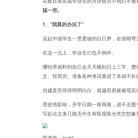
在数百条应届毕业生的哭诉留言中我们不难
猛一些。
1、“我莫的办法了”
说起中国学生一贯爱做的白日梦，在假期弯
在这一点上，毕业生们也不例外。
哪怕早就料到自己会天天睡到日上三竿、费
文、投简历、准备各种考试塞进了本就不长
但越是安排得明明白白，就越容易被被现实
受疫情影响，开学日期一推再推，进不去图
写起论文来只能无中生有暗度陈仓凭空想象
郭老师，nsdd。