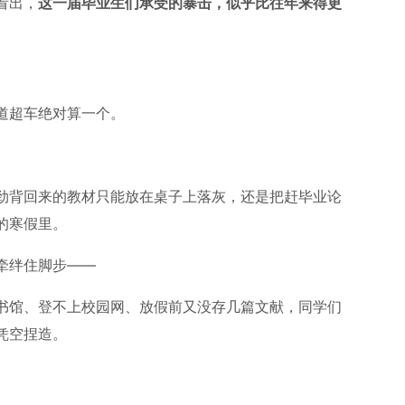
看出，
这一届毕业生们承受的暴击，似乎比往年来得更
道超车绝对算一个。
劲背回来的教材只能放在桌子上落灰，还是把赶毕业论
的寒假里。
牵绊住脚步——
书馆、登不上校园网、放假前又没存几篇文献，同学们
凭空捏造。