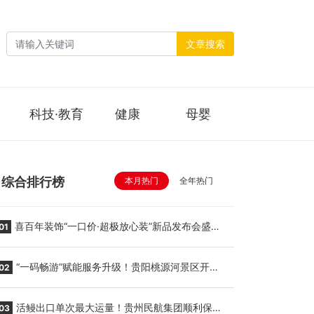
文章搜索
科技·教育
健康
母婴
综合排行榜
本月热门
全年热门
喜百年装饰“一口价·超极放心装”新品发布会盛大
01
举行
“一码畅游”赋能服务升级！贵阳桃源河景区开
02
启“刷脸秒入园”智慧游玩新模式
活鳗出口单次最大运量！贵州民航集团顺利保障
03