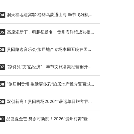
贵阳至胡志明国际生鲜货运任务
洞天福地迎宾客·磅礴乌蒙通山海 毕节飞雄机场
04
7月9日正式复航
高原添新丁，萌豚征黔名！贵州海洋馆成功批量
05
繁育三只小海豚，邀您为“高原宝宝”起名
贵阳路边音乐会·旅居地产专场本周五晚在国际
06
会议展览中心举行
“凉资源”变“热经济”，毕节文旅暑期经营创开门
07
红
“旅居到贵州·生活更多彩”旅居地产推介暨百城千
08
企“五省+1”房地产联展联销活动在贵阳盛大启幕
双创新高！贵阳机场2026年暑运单日旅客吞吐
09
量与航班起降架次齐破纪录
品盛夏金芒 舞乡村新韵！2026“贵州村舞”暨望
10
谟芒果丰收季促消费活动盛大启幕