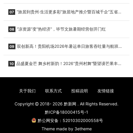
心举行
“旅居到贵州·生活更多彩”旅居地产推介暨百城千企“五省
07
+1”房地产联展联销活动在贵阳盛大启幕
“凉资源”变“热经济”，毕节文旅暑期经营创开门红
08
双创新高！贵阳机场2026年暑运单日旅客吞吐量与航班起
09
降架次齐破纪录
品盛夏金芒 舞乡村新韵！2026“贵州村舞”暨望谟芒果丰收
10
季促消费活动盛大启幕
关于我们
联系方式
投稿说明
友情链接
Copyright
2018- 2026
黔新网
. All Rights Reserved.
黔ICP备18000415号-1
黔公网安备：52010302000558号
Theme made by
3etheme