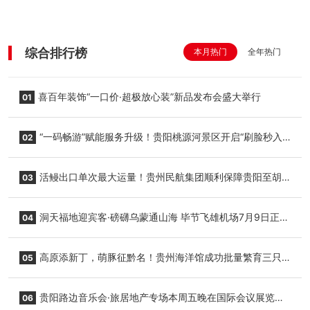
综合排行榜
本月热门
全年热门
喜百年装饰“一口价·超极放心装”新品发布会盛大举行
01
“一码畅游”赋能服务升级！贵阳桃源河景区开启“刷脸秒入
02
园”智慧游玩新模式
活鳗出口单次最大运量！贵州民航集团顺利保障贵阳至胡
03
志明国际生鲜货运任务
洞天福地迎宾客·磅礴乌蒙通山海 毕节飞雄机场7月9日正式
04
复航
高原添新丁，萌豚征黔名！贵州海洋馆成功批量繁育三只
05
小海豚，邀您为“高原宝宝”起名
贵阳路边音乐会·旅居地产专场本周五晚在国际会议展览中
06