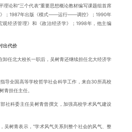
平理论和“三个代表”重要思想概论教材编写课题组首席
》；1987年出版《模式——运行——调控》；1990年
宏观经济管理》和《政治经济学》；1998年，他主编
付出代价
在卸任北大校长一职后，吴树青还继续担任北大经济学
，指导全国高等学校哲学社会科学工作，来自30所高校
吴树青担任主任。
教育部社科委主任吴树青曾撰文，加强高校学术风气建设
，吴树青表示，“学术风气关系到整个社会的风气、整