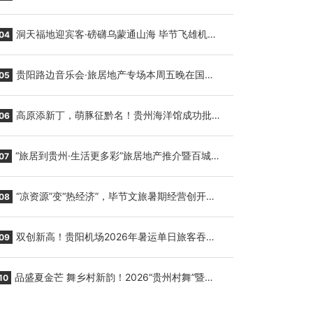
贵阳至胡志明国际生鲜货运任务
洞天福地迎宾客·磅礴乌蒙通山海 毕节飞雄机场
04
7月9日正式复航
贵阳路边音乐会·旅居地产专场本周五晚在国际
05
会议展览中心举行
高原添新丁，萌豚征黔名！贵州海洋馆成功批量
06
繁育三只小海豚，邀您为“高原宝宝”起名
“旅居到贵州·生活更多彩”旅居地产推介暨百城千
07
企“五省+1”房地产联展联销活动在贵阳盛大启幕
“凉资源”变“热经济”，毕节文旅暑期经营创开门
08
红
双创新高！贵阳机场2026年暑运单日旅客吞吐
09
量与航班起降架次齐破纪录
品盛夏金芒 舞乡村新韵！2026“贵州村舞”暨望
10
谟芒果丰收季促消费活动盛大启幕