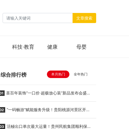
文章搜索
科技·教育
健康
母婴
综合排行榜
本月热门
全年热门
喜百年装饰“一口价·超极放心装”新品发布会盛大
01
举行
“一码畅游”赋能服务升级！贵阳桃源河景区开
02
启“刷脸秒入园”智慧游玩新模式
活鳗出口单次最大运量！贵州民航集团顺利保障
03