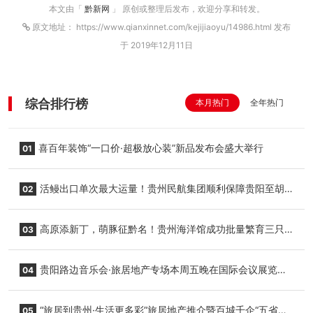
本文由「
黔新网
」 原创或整理后发布，欢迎分享和转发。
原文地址： https://www.qianxinnet.com/kejijiaoyu/14986.html 发布
于 2019年12月11日
综合排行榜
本月热门
全年热门
喜百年装饰“一口价·超极放心装”新品发布会盛大举行
01
活鳗出口单次最大运量！贵州民航集团顺利保障贵阳至胡
02
志明国际生鲜货运任务
高原添新丁，萌豚征黔名！贵州海洋馆成功批量繁育三只
03
小海豚，邀您为“高原宝宝”起名
贵阳路边音乐会·旅居地产专场本周五晚在国际会议展览中
04
心举行
“旅居到贵州·生活更多彩”旅居地产推介暨百城千企“五省
05