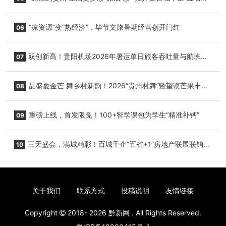
+1”房地产联展联销活动在贵阳盛大启幕
“凉资源”变“热经济”，毕节文旅暑期经营创开门红
06
双创新高！贵阳机场2026年暑运单日旅客吞吐量与航班起
07
降架次齐破纪录
品盛夏金芒 舞乡村新韵！2026“贵州村舞”暨望谟芒果丰收
08
季促消费活动盛大启幕
重磅上线，首发限免！100+智学课包为学生“精准补钙”
09
三天盛会，满城精彩！百城千企“五省+1”房地产联展联销活
10
动圆满收官
关于我们
联系方式
投稿说明
友情链接
Copyright
2018- 2026
黔新网
. All Rights Reserved.